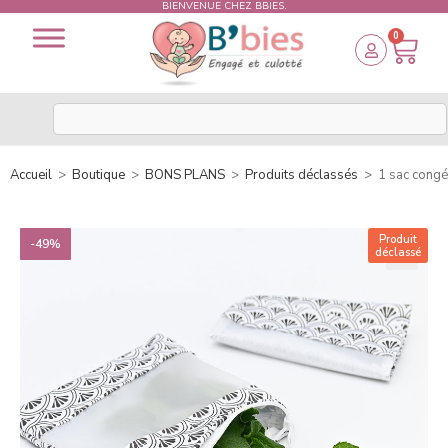
BIENVENUE CHEZ BBIES.
0
Accueil
>
Boutique
>
BONS PLANS
>
Produits déclassés
>
1 sac congél
Produit
-49%
déclassé