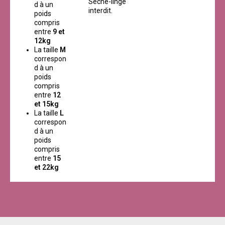
Sèche-linge
d à un
interdit.
poids
compris
entre
9 et
12kg
La taille
M
correspon
d à un
poids
compris
entre
12
et 15kg
La taille
L
correspon
d à un
poids
compris
entre
15
et 22kg