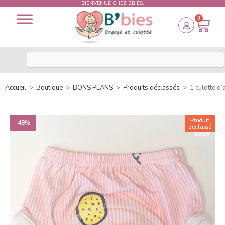
BIENVENUE CHEZ BBIES.
0
Accueil
>
Boutique
>
BONS PLANS
>
Produits déclassés
>
1 culotte d’
Produit
-48%
déclassé