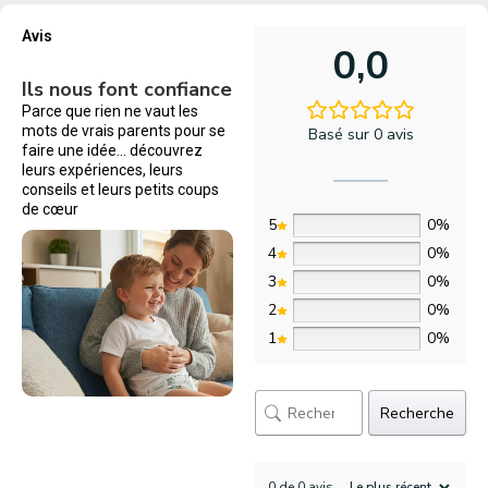
Avis
0,0
Ils nous font confiance
Parce que rien ne vaut les
mots de vrais parents pour se
Basé sur 0 avis
faire une idée… découvrez
leurs expériences, leurs
conseils et leurs petits coups
de cœur
5
0%
4
0%
3
0%
2
0%
1
0%
Recherche
0 de 0 avis