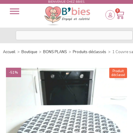
BIENVENUE CHEZ BBIES.
0
Accueil
>
Boutique
>
BONS PLANS
>
Produits déclassés
>
1 Couvre sal
Produit
-51%
déclassé