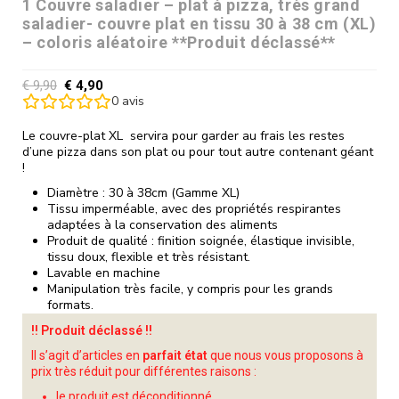
1 Couvre saladier – plat à pizza, très grand
saladier- couvre plat en tissu 30 à 38 cm (XL)
– coloris aléatoire **Produit déclassé**
€
9,90
€
4,90
0
avis
Le couvre-plat XL servira pour garder au frais les restes
d’une pizza dans son plat ou pour tout autre contenant géant
!
Diamètre : 30 à 38cm (Gamme XL)
Tissu imperméable, avec des propriétés respirantes
adaptées à la conservation des aliments
Produit de qualité : finition soignée, élastique invisible,
tissu doux, flexible et très résistant.
Lavable en machine
Manipulation très facile, y compris pour les grands
formats.
!! Produit déclassé !!
Il s’agit d’articles en
parfait état
que nous vous proposons à
prix très réduit pour différentes raisons :
le produit est déconditionné