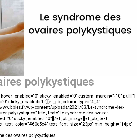
ires polykystiques
1" hover_enabled="0" sticky_enabled="0" custom_margin="-101px|||||"]
="0" sticky_enabled="0"][et_pb_column type="4_4"
://www.bbies.fr/wp-content/uploads/2021/03/Le-syndrome-des-
ires polykystiques" title_text="Le syndrome des ovaires
bled="0" sticky_enabled="0"][/et_pb_image][et_pb_text
" text_text_color="#60c5c4" text_font_size="23px" min_height="14px"
e des ovaires polykystiques