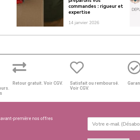
préparons vos
commandes : rigueur et
expertise
14 janvier 2026
Retour gratuit. Voir CGV.
Satisfait ou remboursé.
Garant
ours.
Voir CGV.
​​
 avant-première nos offres