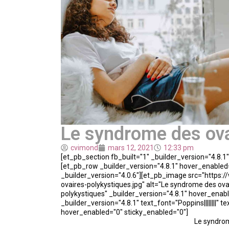
Le syndrome des ova
cvimond
mars 12, 2021
12:33 pm
[et_pb_section fb_built="1" _builder_version="4.8.
[et_pb_row _builder_version="4.8.1" hover_enabled
_builder_version="4.0.6"][et_pb_image src="https
ovaires-polykystiques.jpg" alt="Le syndrome des ova
polykystiques" _builder_version="4.8.1" hover_ena
_builder_version="4.8.1" text_font="Poppins||||||||
hover_enabled="0" sticky_enabled="0"]
Le syndrom