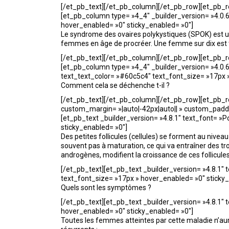
[/et_pb_text][/et_pb_column][/et_pb_row][et_pb_row
[et_pb_column type= »4_4″ _builder_version= »4.0.6″]
hover_enabled= »0″ sticky_enabled= »0″]
Le syndrome des ovaires polykystiques (SPOK) est 
femmes en âge de procréer. Une femme sur dix est to
[/et_pb_text][/et_pb_column][/et_pb_row][et_pb_row
[et_pb_column type= »4_4″ _builder_version= »4.0.6″]
text_text_color= »#60c5c4″ text_font_size= »17px 
Comment cela se déchenche t-il ?
[/et_pb_text][/et_pb_column][/et_pb_row][et_pb_ro
custom_margin= »|auto|-42px|auto|| » custom_paddin
[et_pb_text _builder_version= »4.8.1″ text_font= »Po
sticky_enabled= »0″]
Des petites follicules (cellules) se forment au nive
souvent pas à maturation, ce qui va entraîner des 
androgènes, modifient la croissance de ces follicule
[/et_pb_text][et_pb_text _builder_version= »4.8.1″ t
text_font_size= »17px » hover_enabled= »0″ sticky
Quels sont les symptômes ?
[/et_pb_text][et_pb_text _builder_version= »4.8.1″ te
hover_enabled= »0″ sticky_enabled= »0″]
Toutes les femmes atteintes par cette maladie n’