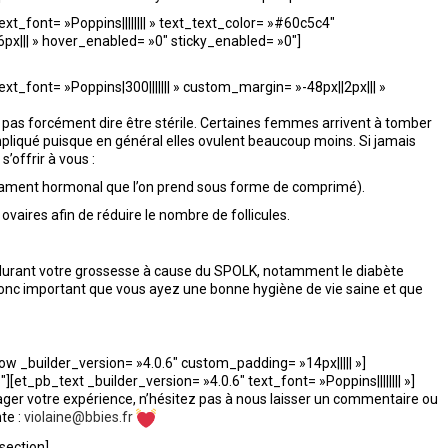
ext_font= »Poppins|||||||| » text_text_color= »#60c5c4″
x||| » hover_enabled= »0″ sticky_enabled= »0″]
ext_font= »Poppins|300||||||| » custom_margin= »-48px||2px||| »
 pas forcément dire être stérile. Certaines femmes arrivent à tomber
liqué puisque en général elles ovulent beaucoup moins. Si jamais
’offrir à vous :
dicament hormonal que l’on prend sous forme de comprimé).
s ovaires afin de réduire le nombre de follicules.
 durant votre grossesse à cause du SPOLK, notamment le diabète
 donc important que vous ayez une bonne hygiène de vie saine et que
 _builder_version= »4.0.6″ custom_padding= »14px||||| »]
et_pb_text _builder_version= »4.0.6″ text_font= »Poppins|||||||| »]
ager votre expérience, n’hésitez pas à nous laisser un commentaire ou
te :
violaine@bbies.fr
section]