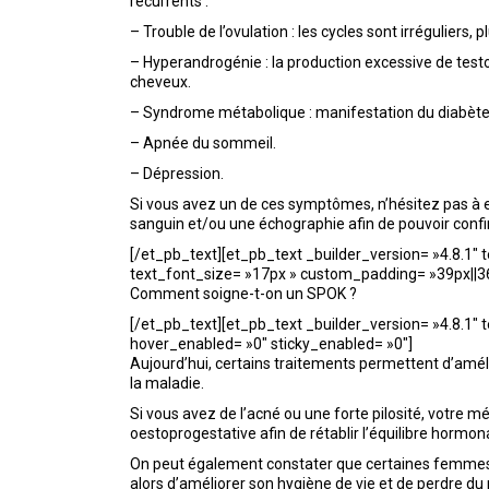
récurrents :
– Trouble de l’ovulation : les cycles sont irréguliers
– Hyperandrogénie : la production excessive de test
cheveux.
– Syndrome métabolique : manifestation du diabète e
– Apnée du sommeil.
– Dépression.
Si vous avez un de ces symptômes, n’hésitez pas à en
sanguin et/ou une échographie afin de pouvoir confir
[/et_pb_text][et_pb_text _builder_version= »4.8.1″ t
text_font_size= »17px » custom_padding= »39px||36p
Comment soigne-t-on un SPOK ?
[/et_pb_text][et_pb_text _builder_version= »4.8.1″ t
hover_enabled= »0″ sticky_enabled= »0″]
Aujourd’hui, certains traitements permettent d’amél
la maladie.
Si vous avez de l’acné ou une forte pilosité, votre m
oestoprogestative afin de rétablir l’équilibre hormona
On peut également constater que certaines femmes q
alors d’améliorer son hygiène de vie et de perdre du 