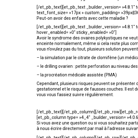
[/et_pb_text][et_pb_text _builder_version= »4.8.1″ t
text_font_size= »17px » custom_padding= »39px||36p
Peut-on avoir des enfants avec cette maladie ?
[/et_pb_text][et_pb_text _builder_version= »4.8.1″ t
hover_enabled= »0″ sticky_enabled= »0″]
Avoir le syndrome des ovaires polykystiques ne veut
enceinte normalement, même si cela reste plus comp
vous n’ovulez pas du tout, plusieurs solution peuvent s
– la simulation par le citrate de clomifène (un mé
– le drilling ovarien : petite perforation au niveau de
– la procréation médicale assistée (PMA)
Cependant, plusieurs risques peuvent se présenter
gestationnel et le risque de fausses couches. Il est
vous vous fassiez suivre régulièrement.
[/et_pb_text][/et_pb_column][/et_pb_row][et_pb_row
[et_pb_column type= »4_4″ _builder_version= »4.0.6″][
Si vous avez une question ou si vous souhaitez part
à nous écrire directement par mail à l’adresse suivan
[/et_pb_text][/et_pb_column][/et_pb_row][/et_pb_