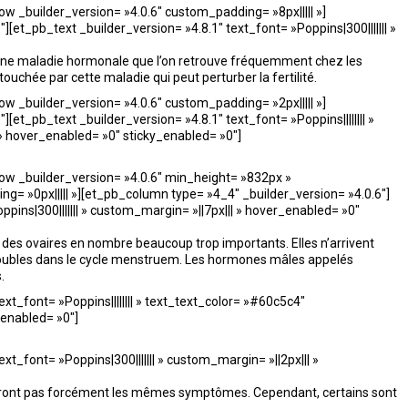
 _builder_version= »4.0.6″ custom_padding= »8px||||| »]
[et_pb_text _builder_version= »4.8.1″ text_font= »Poppins|300||||||| »
une maladie hormonale que l’on retrouve fréquemment chez les
uchée par cette maladie qui peut perturber la fertilité.
 _builder_version= »4.0.6″ custom_padding= »2px||||| »]
[et_pb_text _builder_version= »4.8.1″ text_font= »Poppins|||||||| »
» hover_enabled= »0″ sticky_enabled= »0″]
w _builder_version= »4.0.6″ min_height= »832px »
g= »0px||||| »][et_pb_column type= »4_4″ _builder_version= »4.0.6″]
ppins|300||||||| » custom_margin= »||7px||| » hover_enabled= »0″
au des ovaires en nombre beaucoup trop importants. Elles n’arrivent
troubles dans le cycle menstruem. Les hormones mâles appelés
s.
ext_font= »Poppins|||||||| » text_text_color= »#60c5c4″
_enabled= »0″]
xt_font= »Poppins|300||||||| » custom_margin= »||2px||| »
auront pas forcément les mêmes symptômes. Cependant, certains sont