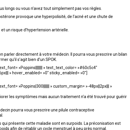
, plus longs ou vous n’avez tout simplement pas vos règles.
ostérone provoque une hyperpolisité, de l’acné et une chute de
t un risque d’hypertension artérielle.
 parler directement à votre médecin. Il pourra vous prescrire un bilan
mer qu’il s’agit bien d’un SPOK.
ext_font= »Poppins|||||||| » text_text_color= »#60c5c4″
x||| » hover_enabled= »0″ sticky_enabled= »0″]
ext_font= »Poppins|300||||||| » custom_margin= »-48px||2px||| »
iorer les symptômes mais aucun traitement n’a été trouvé pour guérir
édecin pourra vous prescrire une pilule contraceptive
l.
ui présente cette maladie sont en surpoids. La préconisation est
poids afin de rétablir un cycle menstruel à peu près normal.