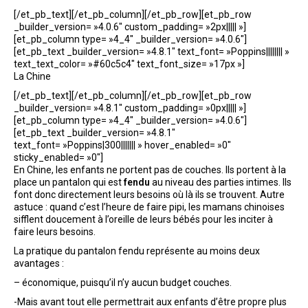
[/et_pb_text][/et_pb_column][/et_pb_row][et_pb_row
_builder_version= »4.0.6″ custom_padding= »2px||||| »]
[et_pb_column type= »4_4″ _builder_version= »4.0.6″]
[et_pb_text _builder_version= »4.8.1″ text_font= »Poppins|||||||| »
text_text_color= »#60c5c4″ text_font_size= »17px »]
La Chine
[/et_pb_text][/et_pb_column][/et_pb_row][et_pb_row
_builder_version= »4.8.1″ custom_padding= »0px||||| »]
[et_pb_column type= »4_4″ _builder_version= »4.0.6″]
[et_pb_text _builder_version= »4.8.1″
text_font= »Poppins|300||||||| » hover_enabled= »0″
sticky_enabled= »0″]
En Chine, les enfants ne portent pas de couches. Ils portent à la
place un pantalon qui est
fendu
au niveau des parties intimes. Ils
font donc directement leurs besoins où là ils se trouvent. Autre
astuce : quand c’est l’heure de faire pipi, les mamans chinoises
sifflent doucement à l’oreille de leurs bébés pour les inciter à
faire leurs besoins.
La pratique du pantalon fendu représente au moins deux
avantages :
– économique, puisqu’il n’y aucun budget couches.
-Mais avant tout elle permettrait aux enfants d’être propre plus