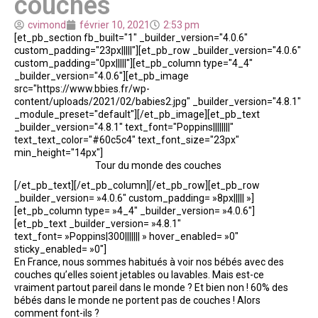
couches
cvimond
février 10, 2021
2:53 pm
[et_pb_section fb_built="1" _builder_version="4.0.6"
custom_padding="23px|||||"][et_pb_row _builder_version="4.0.6"
custom_padding="0px|||||"][et_pb_column type="4_4"
_builder_version="4.0.6"][et_pb_image
src="https://www.bbies.fr/wp-
content/uploads/2021/02/babies2.jpg" _builder_version="4.8.1"
_module_preset="default"][/et_pb_image][et_pb_text
_builder_version="4.8.1" text_font="Poppins||||||||"
text_text_color="#60c5c4" text_font_size="23px"
min_height="14px"]
Tour du monde des couches
[/et_pb_text][/et_pb_column][/et_pb_row][et_pb_row
_builder_version= »4.0.6″ custom_padding= »8px||||| »]
[et_pb_column type= »4_4″ _builder_version= »4.0.6″]
[et_pb_text _builder_version= »4.8.1″
text_font= »Poppins|300||||||| » hover_enabled= »0″
sticky_enabled= »0″]
En France, nous sommes habitués à voir nos bébés avec des
couches qu’elles soient jetables ou lavables. Mais est-ce
vraiment partout pareil dans le monde ? Et bien non ! 60% des
bébés dans le monde ne portent pas de couches ! Alors
comment font-ils ?