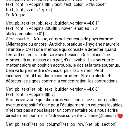
text_font= »Poppins|||||||| » text_text_color= »#60c5c4″
text_font_size= »17px »]
En Afrique
[/et_pb_text][et_pb_text _builder_version= »4.8.1″
text_font= »Poppins|300||||||| » hover_enabled= »0″
sticky_enabled= »0″]
Zéro couche. L’Afrique, comme beaucoup de pays comme
l’Allemagne ou encore l’Autriche, pratique « l’hygiène naturelle
infantile ». C’est une méthode qui consiste à détecter quand
l’enfant est en train de faire ses besoins. On le place à ce
moment là au-dessus d’un pot, d’un lavabo… Les parents le
mettent alors en position accroupie, le dos et la tête soutenus.
Cela va lui permettre d’évacuer plus facilement. Petit
inconvénient : il faut donc constamment être en alerte et
détecter les signes comme la concentration, les contractions…
[/et_pb_text][et_pb_text _builder_version= »4.0.6″
text_font= »Poppins|||||||| »]
Si vous avez une question ou si vos connaissez d’autres villes
avec un dispositif d’aide pour l’équipement en couches lavables,
n’hésitez pas à nous laisser un commentaire ou à nous écrire
directement par mail à l’adresse suivante :
violaine@bbies.fr
[/et_pb_text][/et_pb_column][/et_pb_row][/et_pb_section]