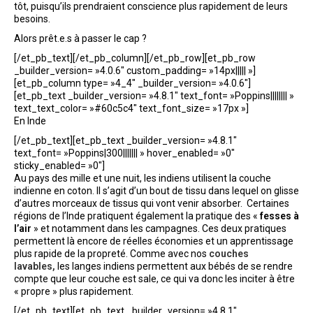
tôt, puisqu’ils prendraient conscience plus rapidement de leurs
besoins.
Alors prêt.e.s à passer le cap ?
[/et_pb_text][/et_pb_column][/et_pb_row][et_pb_row
_builder_version= »4.0.6″ custom_padding= »14px||||| »]
[et_pb_column type= »4_4″ _builder_version= »4.0.6″]
[et_pb_text _builder_version= »4.8.1″ text_font= »Poppins|||||||| »
text_text_color= »#60c5c4″ text_font_size= »17px »]
En Inde
[/et_pb_text][et_pb_text _builder_version= »4.8.1″
text_font= »Poppins|300||||||| » hover_enabled= »0″
sticky_enabled= »0″]
Au pays des mille et une nuit, les indiens utilisent la couche
indienne en coton. Il s’agit d’un bout de tissu dans lequel on glisse
d’autres morceaux de tissus qui vont venir absorber. Certaines
régions de l’Inde pratiquent également la pratique des «
fesses à
l’air
» et notamment dans les campagnes. Ces deux pratiques
permettent là encore de réelles économies et un apprentissage
plus rapide de la propreté. Comme avec nos
couches
lavables,
les langes indiens permettent aux bébés de se rendre
compte que leur couche est sale, ce qui va donc les inciter à être
« propre » plus rapidement.
[/et_pb_text][et_pb_text _builder_version= »4.8.1″