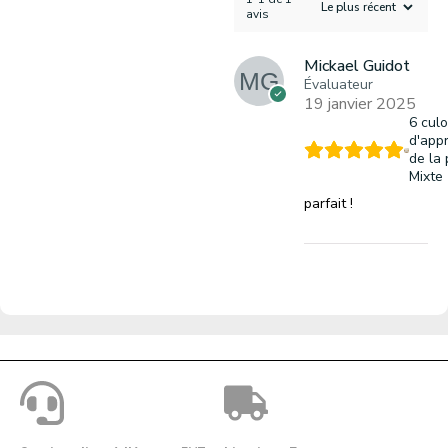
avis
Mickael Guidot
Évaluateur
19 janvier 2025
6 culo
d'app
de la 
Mixte 
parfait !