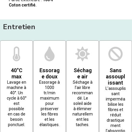
Coton certifié.
Entretien
40°C
Essorag
Séchag
Sans
max
e doux
e air
assoupl
issant
Lavage en
Essorage à
Séchage à
machine à
1000
l’air libre
L’assouplis
40°. Un
tr/min
recomman
sant
cycle à 60°
maximum
dé. Le
imperméa
est
pour
soleil aide
bilise les
possible
préserver
à éliminer
fibres et
en cas de
les fibres
naturellem
réduit
besoin
et les
ent les
drastique
ponctuel.
élastiques.
taches.
ment
l’absorptio