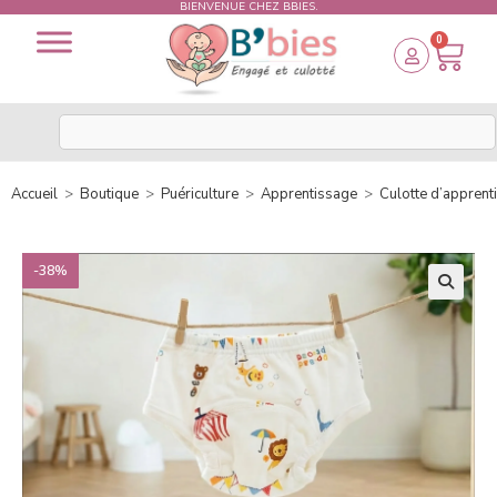
BIENVENUE CHEZ BBIES.
0
Accueil
>
Boutique
>
Puériculture
>
Apprentissage
>
Culotte d’apprent
-38%