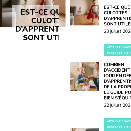
EST-CE QUE
EST-CE QUE LES
CULOTTES
CULOTTES
D’APPRENT
SONT UTILE
D’APPRENTISSAGE
28 juillet 20
SONT UTILES ?
APPRENTISSAGE
PROPRETÉ
BL
COMBIEN
D’ACCIDENT
JOUR EN DÉ
D’APPRENT
DE LA PROP
LE GUIDE P
BIEN S’ÉQUI
22 juillet 20
APPRENTISSAGE
PROPRETÉ
BL