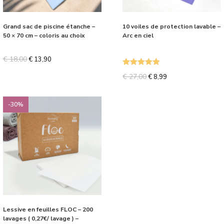
Grand sac de piscine étanche –
10 voiles de protection lavable –
50 × 70 cm – coloris au choix
Arc en ciel
€
18,00
€
13,90
Note
5.00
€
27,00
€
8,99
sur 5
-30%
Lessive en feuilles FLOC – 200
lavages ( 0,27€/ lavage ) –