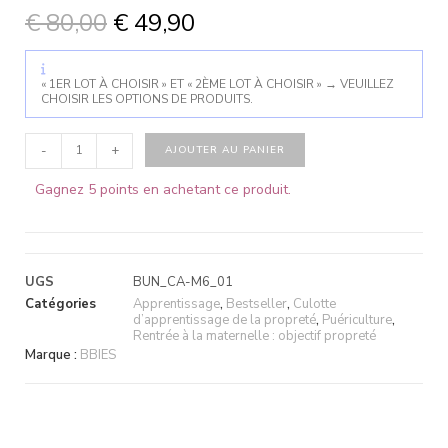
€
80,00
€
49,90
« 1ER LOT À CHOISIR » ET « 2ÈME LOT À CHOISIR »
→
VEUILLEZ
CHOISIR LES OPTIONS DE PRODUITS.
-
+
AJOUTER AU PANIER
Gagnez 5 points en achetant ce produit.
UGS
BUN_CA-M6_01
Catégories
Apprentissage
,
Bestseller
,
Culotte
d’apprentissage de la propreté
,
Puériculture
,
Rentrée à la maternelle : objectif propreté
Marque :
BBIES