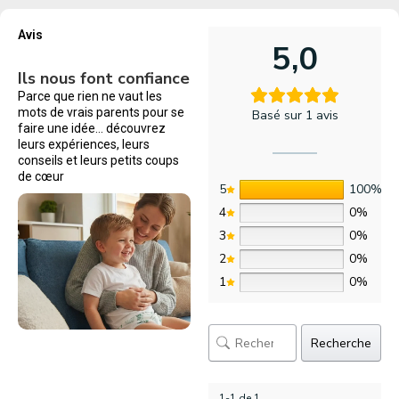
Avis
5,0
Ils nous font confiance
Parce que rien ne vaut les
mots de vrais parents pour se
Basé sur 1 avis
faire une idée… découvrez
leurs expériences, leurs
conseils et leurs petits coups
de cœur
5
100%
4
0%
3
0%
2
0%
1
0%
Recherche
1-1 de 1