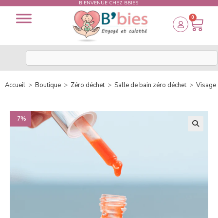
BIENVENUE CHEZ BBIES.
0
Accueil
>
Boutique
>
Zéro déchet
>
Salle de bain zéro déchet
>
Visage
-7%