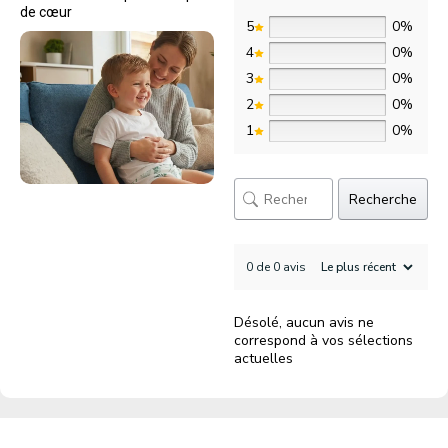
de cœur
5
0%
4
0%
3
0%
2
0%
1
0%
Recherche
0 de 0 avis
Désolé, aucun avis ne
correspond à vos sélections
actuelles