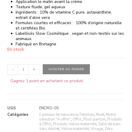
Application le matin avant la crème
Texture fluide, gel aqueux
Ingrédients : 10% de vitamine C pure, astaxanthine,
extrait d’aloe vera
Formules courtes et efficaces : 100% d’origine naturelle
et certifiées Bio.
Labellisés Slow Cosmétique , vegan et non-testés sur les
animaux.
Fabriqué en Bretagne
En stock
-
+
AJOUTER AU PANIER
Gagnez 1 point en achetant ce produit.
UGS
ENDRO-05
Catégories
Cadeaux de naissance
,
Femmes
,
Noël
,
Notre
sélection "A offrir"
,
Offrir
,
Post-partum
,
Produits
à Offrir
,
Produits Valise maternité
,
Salle de bain
zéro déchet
,
Valise maternité
,
Visage
,
Zéro