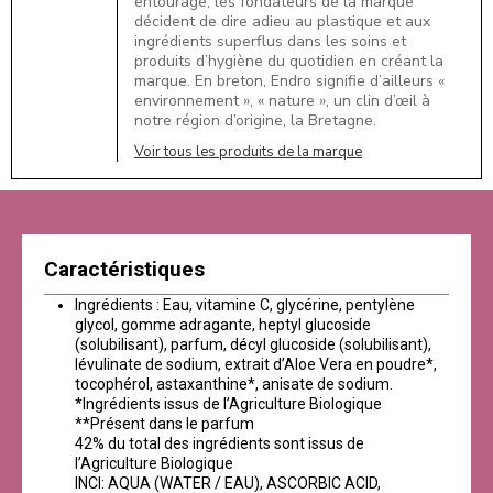
entourage, les fondateurs de la marque
décident de dire adieu au plastique et aux
ingrédients superflus dans les soins et
produits d’hygiène du quotidien en créant la
marque. En breton, Endro signifie d’ailleurs «
environnement », « nature », un clin d’œil à
notre région d’origine, la Bretagne.
Voir tous les produits de la marque
Caractéristiques
Ingrédients : Eau, vitamine C, glycérine, pentylène
glycol, gomme adragante, heptyl glucoside
(solubilisant), parfum, décyl glucoside (solubilisant),
lévulinate de sodium, extrait d’Aloe Vera en poudre*,
tocophérol, astaxanthine*, anisate de sodium.
*Ingrédients issus de l’Agriculture Biologique
**Présent dans le parfum
42% du total des ingrédients sont issus de
l’Agriculture Biologique
INCI: AQUA (WATER / EAU), ASCORBIC ACID,