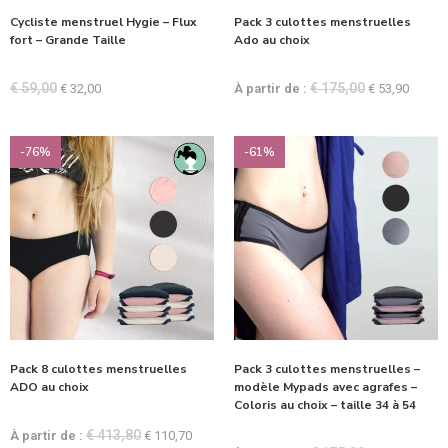
Cycliste menstruel Hygie – Flux
Pack 3 culottes menstruelles
fort – Grande Taille
Ado au choix
€
59,00
€
175,00
€
32,00
À partir de :
€
53,90
-76%
-61%
Pack 8 culottes menstruelles
Pack 3 culottes menstruelles –
ADO au choix
modèle Mypads avec agrafes –
Coloris au choix – taille 34 à 54
€
413,80
À partir de :
€
110,70