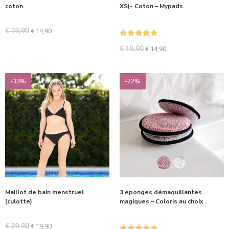
coton
XS)- Coton – Mypads
€
19,90
€
14,90
Note
5.00
€
19,90
€
14,90
sur 5
-33%
-22%
Maillot de bain menstruel
3 éponges démaquillantes
(culotte)
magiques – Coloris au choix
€
29,90
€
19,90