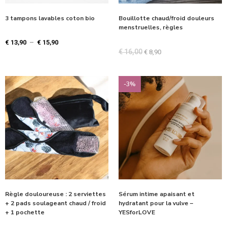
3 tampons lavables coton bio
Bouillotte chaud/froid douleurs
menstruelles, règles
€
13,90
–
€
15,90
€
16,00
€
8,90
-3%
Règle douloureuse : 2 serviettes
Sérum intime apaisant et
+ 2 pads soulageant chaud / froid
hydratant pour la vulve –
+ 1 pochette
YESforLOVE