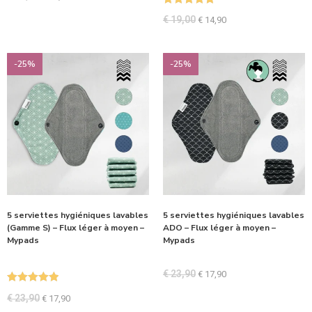
Note
5.00
€
19,00
€
14,90
sur 5
-25%
-25%
5 serviettes hygiéniques lavables
5 serviettes hygiéniques lavables
(Gamme S) – Flux léger à moyen –
ADO – Flux léger à moyen –
Mypads
Mypads
€
23,90
€
17,90
Note
5.00
€
23,90
€
17,90
sur 5