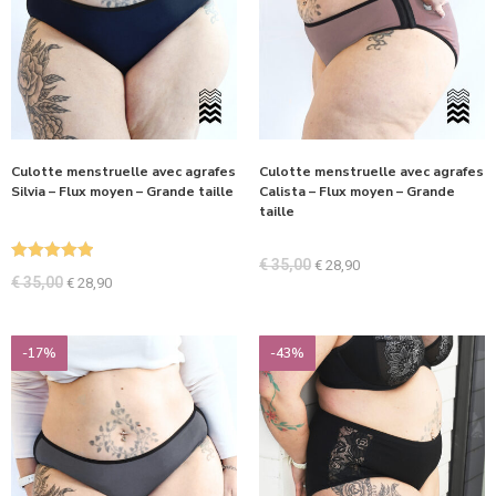
Culotte menstruelle avec agrafes
Culotte menstruelle avec agrafes
Silvia – Flux moyen – Grande taille
Calista – Flux moyen – Grande
taille
€
35,00
€
28,90
Note
5.00
€
35,00
€
28,90
sur 5
-17%
-43%