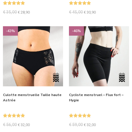
Note
5.00
Note
5.00
€
35,00
€
45,00
€
28,90
€
30,90
sur 5
sur 5
-43%
-46%
Culotte menstruelle Taille haute
Cycliste menstruel – Flux fort –
Astrée
Hygie
Note
5.00
Note
5.00
€
56,00
€
59,00
€
32,00
€
32,00
sur 5
sur 5