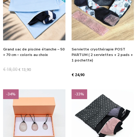
Grand sac de piscine étanche – 50
Serviette cryothérapie POST
× 70 cm – coloris au choix
PARTUM ( 2 serviettes + 2 pads +
1 pochette)
€
18,00
€
13,90
€
24,90
-34%
-33%