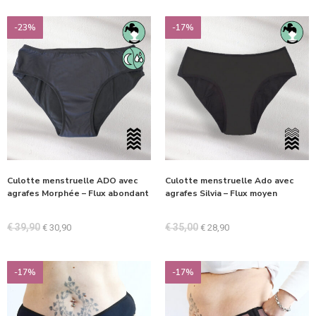
-23%
-17%
Culotte menstruelle ADO avec
Culotte menstruelle Ado avec
agrafes Morphée – Flux abondant
agrafes Silvia – Flux moyen
€
39,90
€
35,00
€
30,90
€
28,90
-17%
-17%