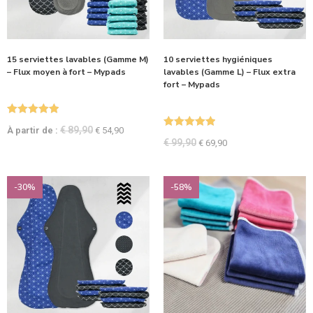
15 serviettes lavables (Gamme M)
10 serviettes hygiéniques
– Flux moyen à fort – Mypads
lavables (Gamme L) – Flux extra
fort – Mypads
Note
5.00
€
89,90
À partir de :
€
54,90
Note
5.00
sur 5
€
99,90
€
69,90
sur 5
-30%
-58%