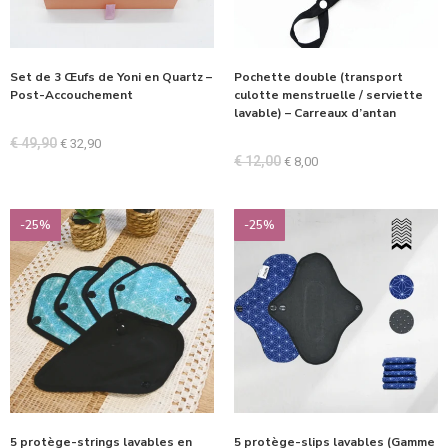
Set de 3 Œufs de Yoni en Quartz –
Pochette double (transport
Post-Accouchement
culotte menstruelle / serviette
lavable) – Carreaux d’antan
€
49,90
€
32,90
€
12,00
€
8,00
-25%
-25%
5 protège-strings lavables en
5 protège-slips lavables (Gamme