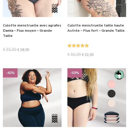
Culotte menstruelle avec agrafes
Culotte menstruelle taille haute
Damia – Flux moyen – Grande
Astrée – Flux fort – Grande Taille
Taille
€
35,00
€
28,90
Note
5.00
€
56,00
€
32,00
sur 5
-46%
-69%