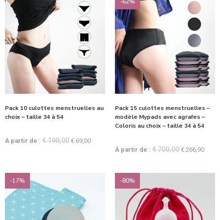
-62%
Pack 10 culottes menstruelles au
Pack 15 culottes menstruelles –
choix – taille 34 à 54
modèle Mypads avec agrafes –
Coloris au choix – taille 34 à 54
€
190,00
À partir de :
€
69,00
€
700,00
À partir de :
€
266,90
-17%
-80%