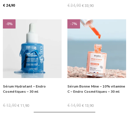
€
24,90
€
34,90
€
33,90
-8%
-7%
Sérum Hydratant – Endro
Sérum Bonne Mine – 10% vitamine
Cosmétiques – 30 ml
C – Endro Cosmétiques – 30 ml
€
12,90
€
14,90
€
11,90
€
13,90