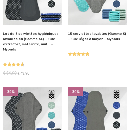
Lot de 5 serviettes hygiéniques
15 serviettes lavables (Gamme S)
lavables en (Gamme XL) – Flux
– Flux léger à moyen – Mypads
extra fort, maternité, nuit… –
Mypads
Note
5.00
sur 5
Note
4.60
€
54,90
€
43,90
sur 5
-39%
-30%