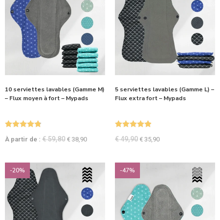
10 serviettes lavables (Gamme M)
5 serviettes lavables (Gamme L) –
– Flux moyen à fort – Mypads
Flux extra fort – Mypads
Note
4.83
Note
5.00
€
59,80
€
49,90
À partir de :
€
38,90
€
35,90
sur 5
sur 5
-20%
-47%