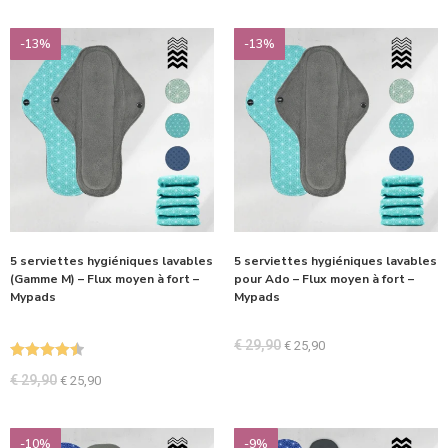
-13%
-13%
5 serviettes hygiéniques lavables
5 serviettes hygiéniques lavables
(Gamme M) – Flux moyen à fort –
pour Ado – Flux moyen à fort –
Mypads
Mypads
€
29,90
€
25,90
Note
4.50
€
29,90
€
25,90
sur 5
-10%
-9%