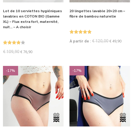
Lot de 10 serviettes hygiéniques
20 lingettes lavable 20×20 cm –
lavables en COTON BIO (Gamme
fibre de bambou naturelle
XL) – Flux extra fort, maternité,
nuit… – A choisir
Note
5.00
€
120,00
À partir de :
€
49,90
sur 5
Note
4.00
€
109,90
€
76,90
sur 5
-17%
-17%