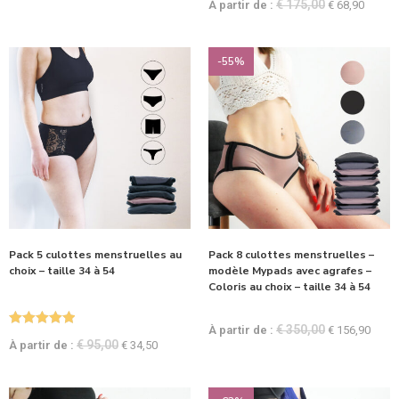
€
175,00
À partir de :
€
68,90
-55%
Pack 5 culottes menstruelles au
Pack 8 culottes menstruelles –
choix – taille 34 à 54
modèle Mypads avec agrafes –
Coloris au choix – taille 34 à 54
€
350,00
À partir de :
€
156,90
Note
5.00
€
95,00
À partir de :
€
34,50
sur 5