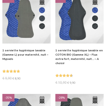
1 serviette hygiénique lavable
1 serviette hygiénique lavable en
(Gamme L) pour maternité, nuit –
COTON BIO (Gamme XL) – Flux
Mypads
extra fort, maternité, nuit… – A
choisir
Note
5.00
€
9,90
€
8,90
Note
4.67
sur 5
€
10,90
€
9,90
sur 5
-35%
-28%