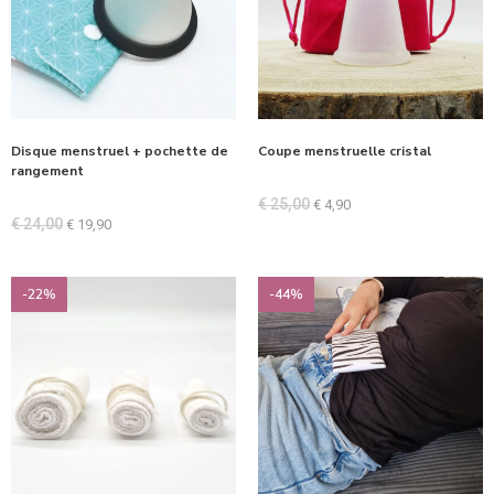
Disque menstruel + pochette de
Coupe menstruelle cristal
rangement
€
25,00
€
4,90
€
24,00
€
19,90
-22%
-44%