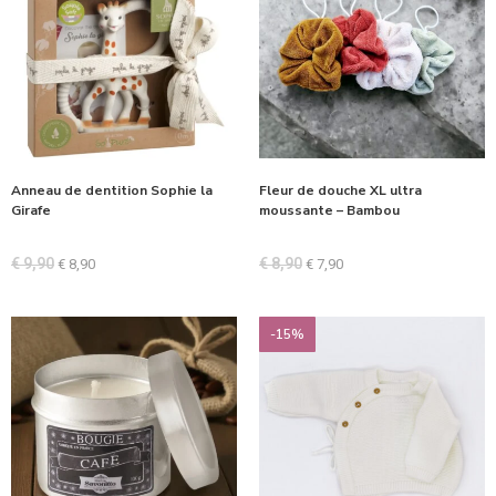
Anneau de dentition Sophie la
Fleur de douche XL ultra
Girafe
moussante – Bambou
€
9,90
€
8,90
€
8,90
€
7,90
-15%