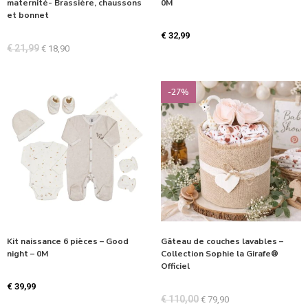
maternité- Brassière, chaussons
0M
et bonnet
€
32,99
€
21,99
€
18,90
-27%
Kit naissance 6 pièces – Good
Gâteau de couches lavables –
night – 0M
Collection Sophie la Girafe®
Officiel
€
39,99
€
110,00
€
79,90