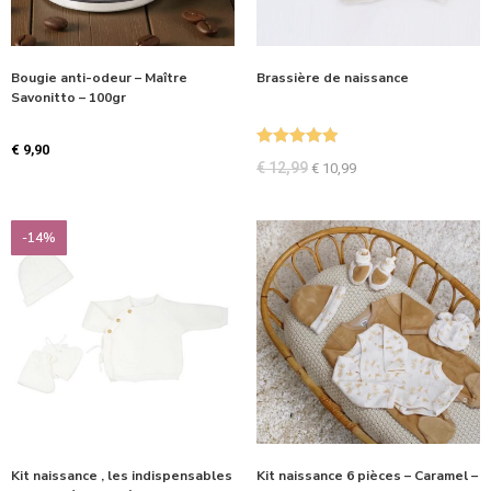
Bougie anti-odeur – Maître
Brassière de naissance
Savonitto – 100gr
€
9,90
Note
5.00
€
12,99
€
10,99
sur 5
-14%
Kit naissance , les indispensables
Kit naissance 6 pièces – Caramel –