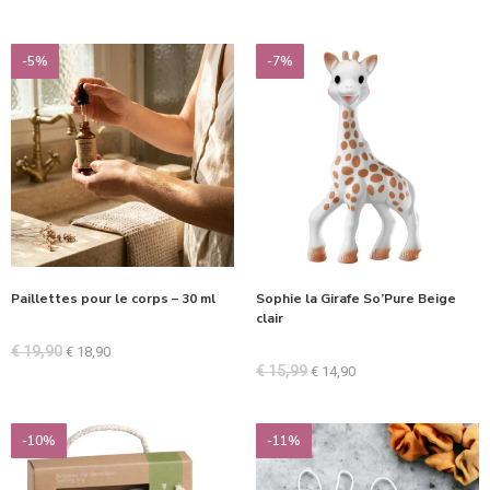
-5%
-7%
Paillettes pour le corps – 30 ml
Sophie la Girafe So’Pure Beige
clair
€
19,90
€
18,90
€
15,99
€
14,90
-10%
-11%