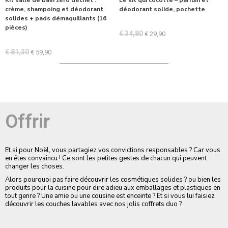
crème, shampoing et déodorant
déodorant solide, pochette
solides + pads démaquillants (16
pièces)
€
34,80
€
29,90
€
81,30
€
59,90
Offrir
Et si pour Noël, vous partagiez vos convictions responsables ? Car vous
en êtes convaincu ! Ce sont les petites gestes de chacun qui peuvent
changer les choses.
Alors pourquoi pas faire découvrir les cosmétiques solides ? ou bien les
produits pour la cuisine pour dire adieu aux emballages et plastiques en
tout genre ? Une amie ou une cousine est enceinte ? Et si vous lui faisiez
découvrir les couches lavables avec nos jolis coffrets duo ?