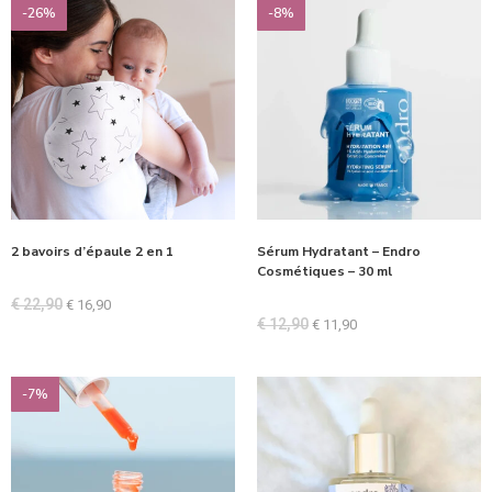
-26%
-8%
2 bavoirs d’épaule 2 en 1
Sérum Hydratant – Endro
Cosmétiques – 30 ml
€
22,90
€
16,90
€
12,90
€
11,90
-7%