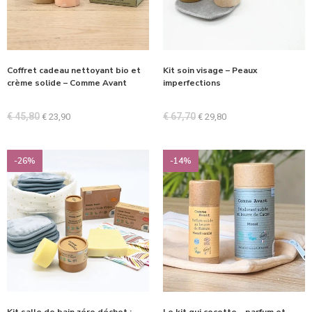
Coffret cadeau nettoyant bio et
Kit soin visage – Peaux
crème solide – Comme Avant
imperfections
€
45,80
€
67,70
€
23,90
€
29,80
-26%
-14%
Kit salle de bain zéro déchet :
Le kit qui cocotte – parfum et