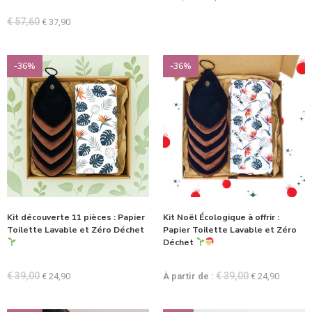
€
57,60
€
37,90
-36%
-36%
Kit découverte 11 pièces : Papier
Kit Noël Écologique à offrir :
Toilette Lavable et Zéro Déchet
Papier Toilette Lavable et Zéro
Déchet
€
39,00
€
39,00
€
24,90
À partir de :
€
24,90