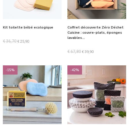
Kit toilette bébé ecologique
Coffret découverte Zéro Déchet
Cuisine : couvre-plats, éponges
lavables…
€
36,70
€
25,90
€
67,80
€
39,90
-15%
-42%