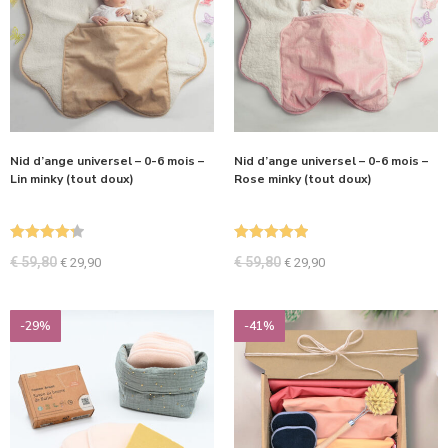
Nid d’ange universel – 0-6 mois –
Nid d’ange universel – 0-6 mois –
Lin minky (tout doux)
Rose minky (tout doux)
Note
4.33
Note
5.00
€
59,80
€
59,80
€
29,90
€
29,90
sur 5
sur 5
-29%
-41%