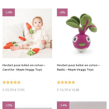
-14%
-6%
Hochet pour bébé en coton –
Hochet pour bébé en coton –
Carotte- Muym Veggy Toys
Radis – Muym Veggy Toys
Note
5.00
Note
5.00
€
20,90
€
16,90
€
17,91
€
15,90
sur 5
sur 5
-10%
-14%