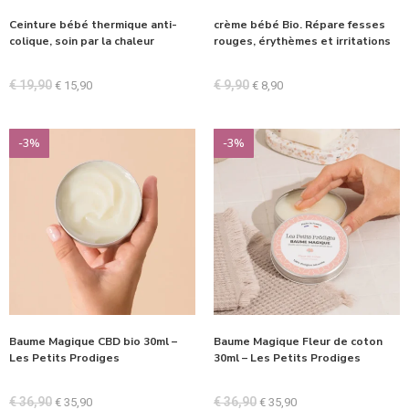
Ceinture bébé thermique anti-
crème bébé Bio. Répare fesses
colique, soin par la chaleur
rouges, érythèmes et irritations
€
19,90
€
9,90
€
15,90
€
8,90
-3%
-3%
Baume Magique CBD bio 30ml –
Baume Magique Fleur de coton
Les Petits Prodiges
30ml – Les Petits Prodiges
€
36,90
€
36,90
€
35,90
€
35,90