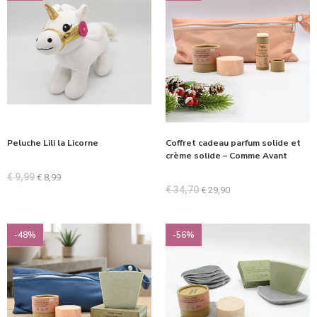
Peluche Lili la Licorne
Coffret cadeau parfum solide et
crème solide – Comme Avant
€
9,99
€
8,99
€
34,70
€
29,90
-48%
-56%