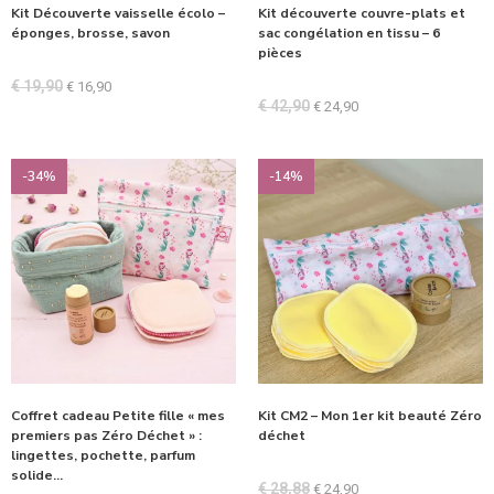
Kit Découverte vaisselle écolo –
Kit découverte couvre-plats et
éponges, brosse, savon
sac congélation en tissu – 6
pièces
€
19,90
€
16,90
€
42,90
€
24,90
-34%
-14%
Coffret cadeau Petite fille « mes
Kit CM2 – Mon 1er kit beauté Zéro
premiers pas Zéro Déchet » :
déchet
lingettes, pochette, parfum
solide…
€
28,88
€
24,90