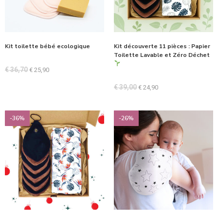
Kit toilette bébé ecologique
Kit découverte 11 pièces : Papier
Toilette Lavable et Zéro Déchet
€
36,70
€
25,90
€
39,00
€
24,90
-36%
-26%