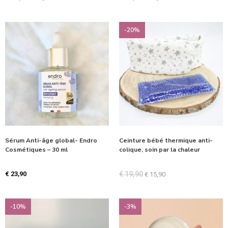
-20%
Sérum Anti-âge global- Endro
Ceinture bébé thermique anti-
Cosmétiques – 30 ml
colique, soin par la chaleur
€
23,90
€
19,90
€
15,90
-10%
-3%