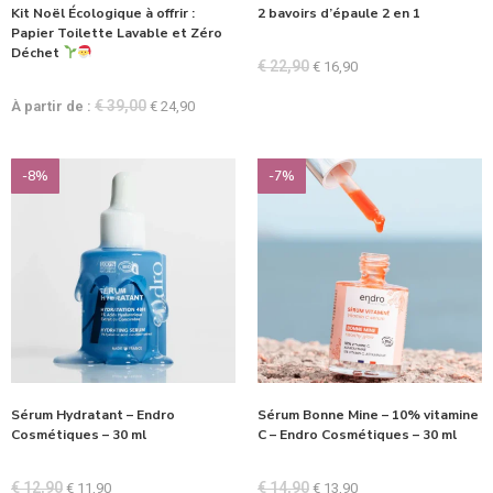
Kit Noël Écologique à offrir :
2 bavoirs d’épaule 2 en 1
Papier Toilette Lavable et Zéro
Déchet
€
22,90
€
16,90
€
39,00
À partir de :
€
24,90
-8%
-7%
Sérum Hydratant – Endro
Sérum Bonne Mine – 10% vitamine
Cosmétiques – 30 ml
C – Endro Cosmétiques – 30 ml
€
12,90
€
14,90
€
11,90
€
13,90