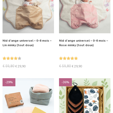
Nid d’ange universel – 0-6 mois –
Nid d’ange universel – 0-6 mois –
Lin minky (tout doux)
Rose minky (tout doux)
Note
4.33
Note
5.00
€
59,80
€
59,80
€
29,90
€
29,90
sur 5
sur 5
-29%
-36%