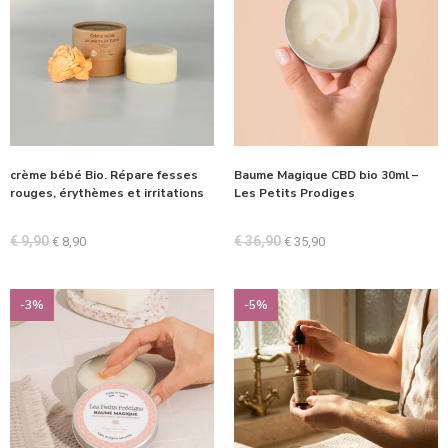
crème bébé Bio. Répare fesses
Baume Magique CBD bio 30ml –
rouges, érythèmes et irritations
Les Petits Prodiges
€
9,90
€
36,90
€
8,90
€
35,90
-3%
-5%