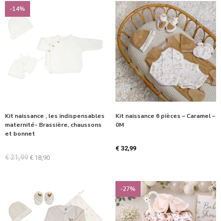
-14%
Kit naissance , les indispensables
Kit naissance 6 pièces – Caramel –
maternité- Brassière, chaussons
0M
et bonnet
€
32,99
€
21,99
€
18,90
-27%