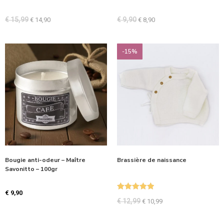
€
15,99
€
9,90
€
14,90
€
8,90
-15%
Bougie anti-odeur – Maître
Brassière de naissance
Savonitto – 100gr
€
9,90
Note
5.00
€
12,99
€
10,99
sur 5