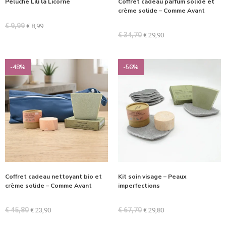
Peluche Lili la Licorne
Coffret cadeau parfum solide et
crème solide – Comme Avant
€
9,99
€
8,99
€
34,70
€
29,90
-48%
-56%
Coffret cadeau nettoyant bio et
Kit soin visage – Peaux
crème solide – Comme Avant
imperfections
€
45,80
€
67,70
€
23,90
€
29,80