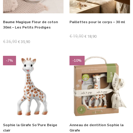
Baume Magique Fleur de coton
Paillettes pour le corps – 30 ml
30ml – Les Petits Prodiges
€
19,90
€
18,90
€
36,90
€
35,90
-7%
-10%
Sophie la Girafe So’Pure Beige
Anneau de dentition Sophie la
clair
Girafe