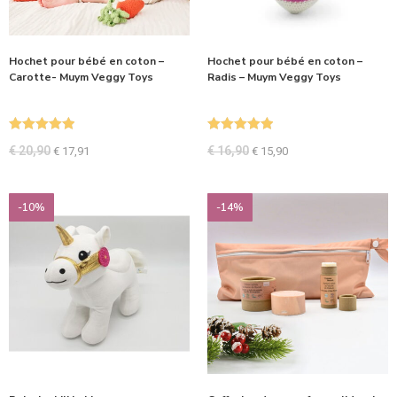
Hochet pour bébé en coton –
Hochet pour bébé en coton –
Carotte- Muym Veggy Toys
Radis – Muym Veggy Toys
Note
5.00
Note
5.00
€
20,90
€
16,90
€
17,91
€
15,90
sur 5
sur 5
-10%
-14%