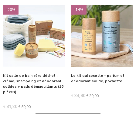
-26%
-14%
Kit salle de bain zéro déchet :
Le kit qui cocotte – parfum et
crème, shampoing et déodorant
déodorant solide, pochette
solides + pads démaquillants (16
pièces)
€
34,80
€
29,90
€
81,30
€
59,90