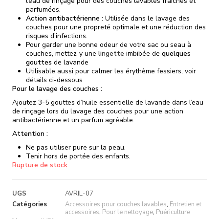
l’eau de rinçage pour des couches lavables fraîches et
parfumées.
Action antibactérienne :
Utilisée dans le lavage des
couches pour une propreté optimale et une réduction des
risques d’infections.
Pour garder une bonne odeur de votre sac ou seau à
couches, mettez-y une
lingette
imbibée de
quelques
gouttes
de lavande
Utilisable aussi pour calmer les érythème fessiers, voir
détails ci-dessous
Pour le lavage des couches :
Ajoutez 3-5 gouttes d’huile essentielle de lavande dans l’eau
de rinçage lors du lavage des couches pour une action
antibactérienne et un parfum agréable.
Attention :
Ne pas utiliser pure sur la peau.
Tenir hors de portée des enfants.
Rupture de stock
UGS
AVRIL-07
Catégories
Accessoires pour couches lavables
,
Entretien et
accessoires
,
Pour le nettoyage
,
Puériculture