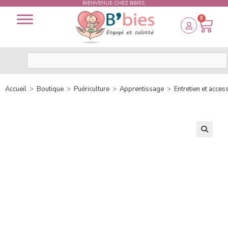
BIENVENUE CHEZ BBIES.
0
Accueil
>
Boutique
>
Puériculture
>
Apprentissage
>
Entretien et acces