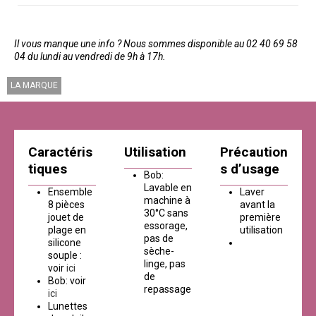
Il vous manque une info ? Nous sommes disponible au 02 40 69 58
04 du lundi au vendredi de 9h à 17h.
LA MARQUE
Caractéris
Utilisation
Précaution
tiques
s d’usage
Bob:
Lavable en
Ensemble
Laver
machine à
8 pièces
avant la
30°C sans
jouet de
première
essorage,
plage en
utilisation
pas de
silicone
sèche-
souple :
linge, pas
voir
ici
de
Bob: voir
repassage
ici
Lunettes