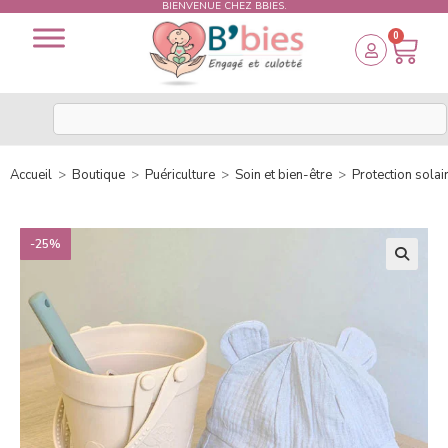
BIENVENUE CHEZ BBIES.
0
Accueil
>
Boutique
>
Puériculture
>
Soin et bien-être
>
Protection solai
-25%