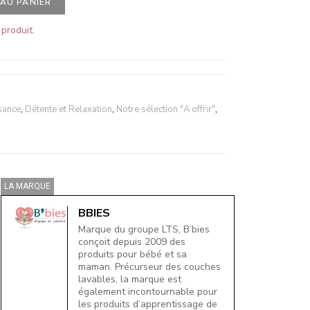
AU PANIER
produit.
sance
,
Détente et Relaxation
,
Notre sélection "A offrir"
,
LA MARQUE
BBIES
Marque du groupe LTS, B’bies
conçoit depuis 2009 des
produits pour bébé et sa
maman. Précurseur des couches
lavables, la marque est
également incontournable pour
les produits d’apprentissage de