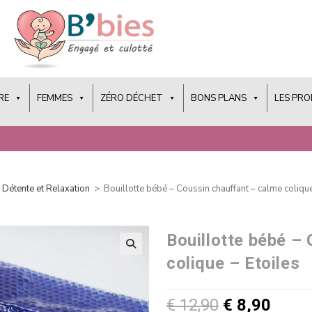
RE
FEMMES
ZÉRO DÉCHET
BONS PLANS
LES PR
Détente et Relaxation
>
Bouillotte bébé – Coussin chauffant – calme colique
Bouillotte bébé –
colique – Etoiles
€
12,90
€
8,90