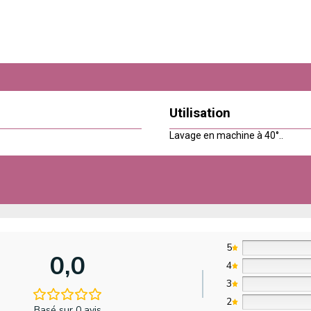
Utilisation
Lavage en machine à 40°..
5
0,0
4
3
2
Basé sur 0 avis