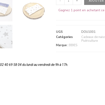
-
+
AJOUTER 
Gagnez 1 point en achetant ce 
UGS
DOU1001
Catégories
Cadeaux de nais
Puériculture
Marque :
BBIES
2 40 69 58 04 du lundi au vendredi de 9h à 17h.