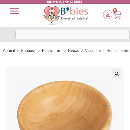
BIENVENUE CHEZ BBIES.
0
Accueil
>
Boutique
>
Puériculture
>
Repas
>
Vaisselle
>
Bol en bambo