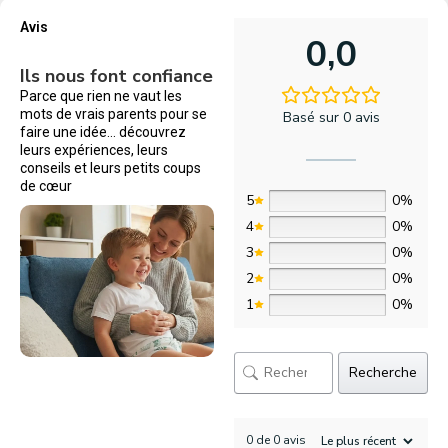
Avis
0,0
Ils nous font confiance
Parce que rien ne vaut les
mots de vrais parents pour se
Basé sur 0 avis
faire une idée… découvrez
leurs expériences, leurs
conseils et leurs petits coups
de cœur
5
0%
4
0%
3
0%
2
0%
1
0%
Recherche
0 de 0 avis