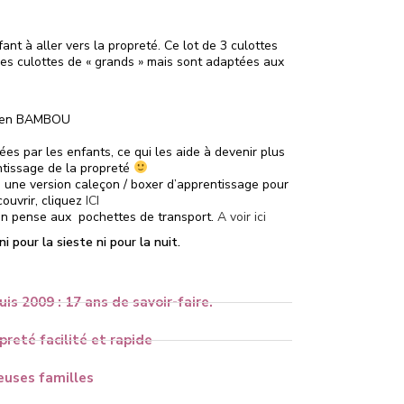
nt à aller vers la propreté. Ce lot de 3 culottes
es culottes de « grands » mais sont adaptées aux
e en BAMBOU
ées par les enfants, ce qui les aide à devenir plus
tissage de la propreté
une version caleçon / boxer d’apprentissage pour
ouvrir, cliquez
ICI
 on pense aux pochettes de transport.
A voir ici
 pour la sieste ni pour la nuit.
uis 2009 : 17 ans de savoir-faire.
reté facilité et rapide
uses familles