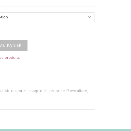
ption
AU PANIER
es produits
ulotte d’apprentissage de la propreté
,
Puériculture
,