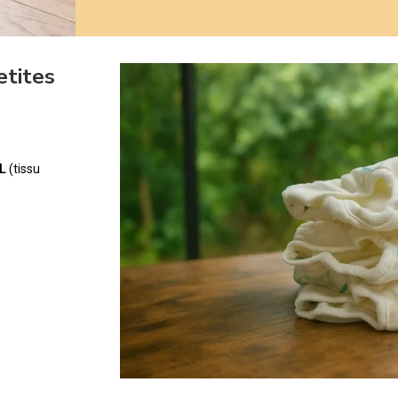
etites
L
(tissu