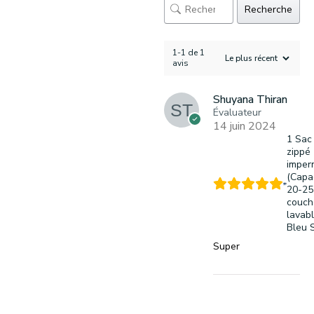
Recherche
1-1 de 1
avis
Shuyana Thiran
Évaluateur
14 juin 2024
1 Sac 
zippé
imper
(Capa
20-25
couch
lavabl
Bleu 
Super