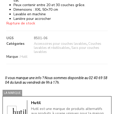
sac
Peux contenir entre 20 et 30 couches grâce.
Dimensions : XXL 50×70 cm
Lavable en machine
Lanière pour accrocher
Rupture de stock
UGS
8501-06
Catégories
Accessoires pour couches lavables
,
Couches
lavables et réutilisables
,
Sacs pour couches
lavables
Marque :
Hutil
Il vous manque une info ? Nous sommes disponible au 02 40 69 58
04 du lundi au vendredi de 9h à 17h.
LA MARQUE
Hutil
Hutil est une marque de produits alternatifs
aux produits à usage uniques pour la maison.