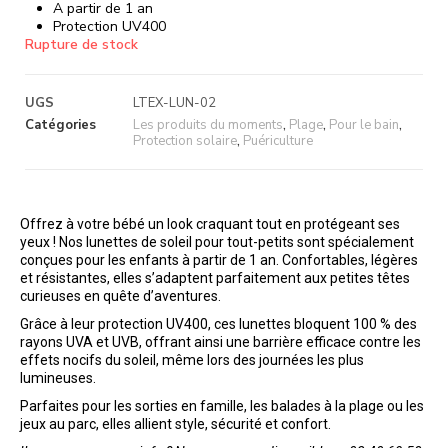
A partir de 1 an
Protection UV400
Rupture de stock
UGS
LTEX-LUN-02
Catégories
Les produits du moments
,
Plage
,
Pour le bain
,
Protection solaire
,
Puériculture
Offrez à votre bébé un look craquant tout en protégeant ses
yeux ! Nos lunettes de soleil pour tout-petits sont spécialement
conçues pour les enfants à partir de 1 an. Confortables, légères
et résistantes, elles s’adaptent parfaitement aux petites têtes
curieuses en quête d’aventures.
Grâce à leur protection UV400, ces lunettes bloquent 100 % des
rayons UVA et UVB, offrant ainsi une barrière efficace contre les
effets nocifs du soleil, même lors des journées les plus
lumineuses.
Parfaites pour les sorties en famille, les balades à la plage ou les
jeux au parc, elles allient style, sécurité et confort.