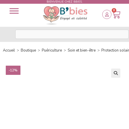
BIENVENUE CHEZ BBIES.
0
Accueil
>
Boutique
>
Puériculture
>
Soin et bien-être
>
Protection solai
-12%