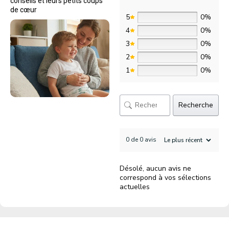
conseils et leurs petits coups
de cœur
5
0%
4
0%
3
0%
2
0%
1
0%
Recherche
0 de 0 avis
Désolé, aucun avis ne
correspond à vos sélections
actuelles