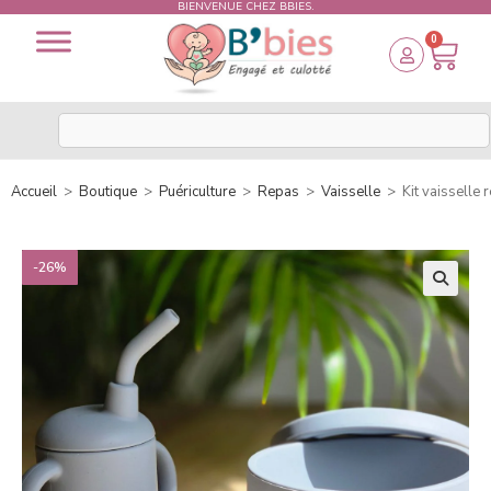
BIENVENUE CHEZ BBIES.
0
Accueil
>
Boutique
>
Puériculture
>
Repas
>
Vaisselle
>
Kit vaisselle
-26%