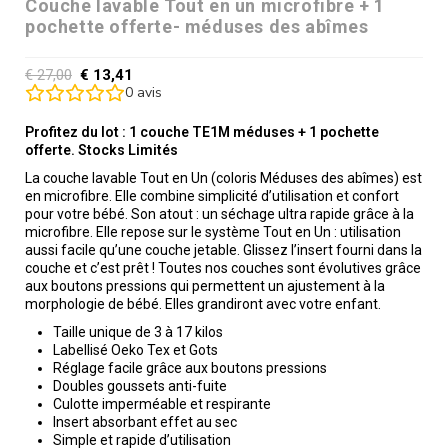
Couche lavable Tout en un microfibre + 1
pochette offerte- méduses des abîmes
€
27,00
€
13,41
0
avis
Profitez du lot : 1 couche TE1M méduses + 1 pochette
offerte. Stocks Limités
La couche lavable Tout en Un (coloris Méduses des abîmes) est
en microfibre. Elle combine simplicité d’utilisation et confort
pour votre bébé. Son atout : un séchage ultra rapide grâce à la
microfibre. Elle repose sur le système Tout en Un : utilisation
aussi facile qu’une couche jetable. Glissez l’insert fourni dans la
couche et c’est prêt ! Toutes nos couches sont évolutives grâce
aux boutons pressions qui permettent un ajustement à la
morphologie de bébé. Elles grandiront avec votre enfant.
Taille unique de 3 à 17 kilos
Labellisé Oeko Tex et Gots
Réglage facile grâce aux boutons pressions
Doubles goussets anti-fuite
Culotte imperméable et respirante
Insert absorbant effet au sec
Simple et rapide d’utilisation