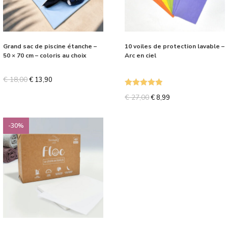
Grand sac de piscine étanche –
10 voiles de protection lavable –
50 × 70 cm – coloris au choix
Arc en ciel
€
18,00
€
13,90
Note
5.00
€
27,00
€
8,99
sur 5
-30%