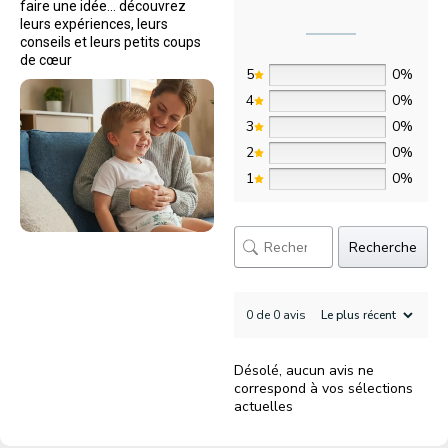
faire une idée… découvrez
leurs expériences, leurs
conseils et leurs petits coups
de cœur
5
0%
4
0%
3
0%
2
0%
1
0%
Recherche
0 de 0 avis
Désolé, aucun avis ne
correspond à vos sélections
actuelles