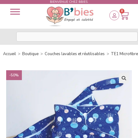
BIENVENUE CHEZ BBIES.
0
Accueil
>
Boutique
>
Couches lavables et réutilisables
>
TE1 Microfibre
-50%