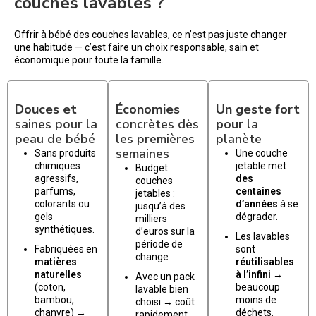
couches lavables ?
Offrir à bébé des couches lavables, ce n’est pas juste changer
une habitude — c’est faire un choix responsable, sain et
économique pour toute la famille.
Douces et
Économies
Un geste fort
saines pour la
concrètes dès
pour
la
peau de bébé
les premières
planète
semaines
Sans produits
Une couche
chimiques
jetable met
Budget
agressifs,
des
couches
parfums,
centaines
jetables :
colorants ou
d’années
à se
jusqu’à des
gels
dégrader.
milliers
synthétiques.
d’euros sur la
Les lavables
période de
Fabriquées en
sont
change
matières
réutilisables
naturelles
à l’infini
→
Avec un pack
(coton,
beaucoup
lavable bien
bambou,
moins de
choisi → coût
chanvre) →
déchets.
rapidement