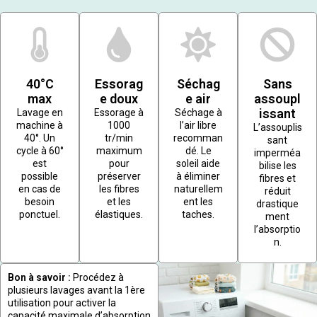
40°C
Essorag
Séchag
Sans
max
e doux
e air
assoupl
issant
Lavage en
Essorage à
Séchage à
machine à
1000
l’air libre
L’assouplis
40°. Un
tr/min
recomman
sant
cycle à 60°
maximum
dé. Le
imperméa
est
pour
soleil aide
bilise les
possible
préserver
à éliminer
fibres et
en cas de
les fibres
naturellem
réduit
besoin
et les
ent les
drastique
ponctuel.
élastiques.
taches.
ment
l’absorptio
n.
Bon à savoir :
Procédez à
plusieurs lavages avant la 1ère
utilisation pour activer la
capacité maximale d’absorption