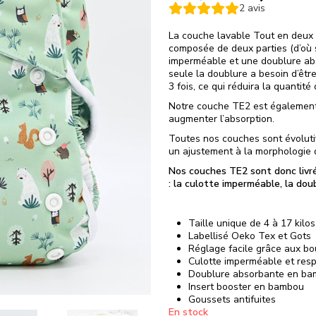
2
avis
La couche lavable Tout en deux (
composée de deux parties (d’où 
imperméable et une doublure abso
seule la doublure a besoin d’être
3 fois, ce qui réduira la quantit
Notre couche TE2 est également 
augmenter l’absorption.
Toutes nos couches sont évoluti
un ajustement à la morphologie d
Nos couches TE2 sont donc livr
: la culotte imperméable, la dou
Taille unique de 4 à 17 kilos
Labellisé Oeko Tex et Gots
Réglage facile grâce aux bo
Culotte imperméable et resp
Doublure absorbante en b
Insert booster en bambou
Goussets antifuites
En stock