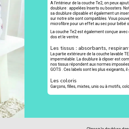
A l’intérieur de la couche Te2, on peux ajo
doublure : appelées Inserts ou boosters. No
sa doublure clipsable et également un inse
sur notre site sont compatibles. Vous pouv
microfibre pour un effet au sec pour bébé o
La couche Te2 est également conçue avec de
dos et le ventre.
Les tissus : absorbants, respirant
La partie extérieure de la couche lavable TE
imperméable. La doublure à clipser est co
nos tissus répondent aux normes imposées 
GOTS . Ces labels sont les plus exigeants, il
Les coloris
Garçons, filles, mixtes, unis ou à motifs, color
Clipsez la doublure dan