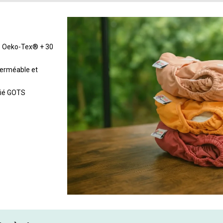
ié Oeko-Tex® + 30
perméable et
fié GOTS