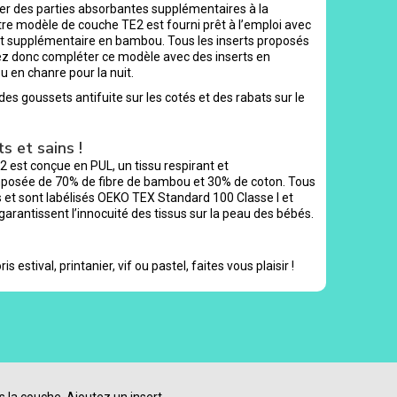
uter des parties absorbantes supplémentaires à la
tre modèle de couche TE2 est fourni prêt à l’emploi avec
rt supplémentaire en bambou. Tous les inserts proposés
ez donc compléter ce modèle avec des inserts en
u en chanre pour la nuit.
s goussets antifuite sur les cotés et des rabats sur le
s et sains !
2 est conçue en PUL, un tissu respirant et
mposée de 70% de fibre de bambou et 30% de coton. Tous
et sont labélisés OEKO TEX Standard 100 Classe I et
 garantissent l’innocuité des tissus sur la peau des bébés.
is estival, printanier, vif ou pastel, faites vous plaisir !
s la couche. Ajoutez un insert,