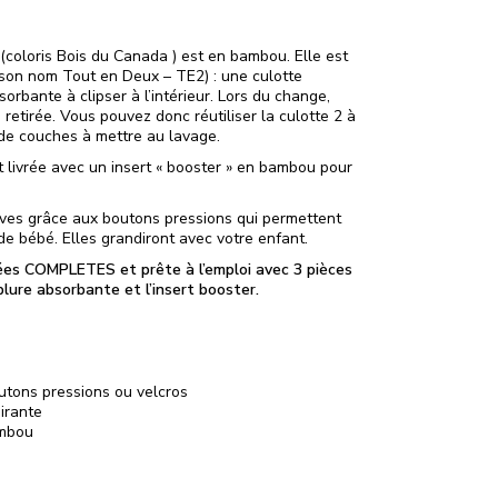
coloris Bois du Canada ) est en bambou. Elle est
son nom Tout en Deux – TE2) : une culotte
rbante à clipser à l’intérieur. Lors du change,
 retirée. Vous pouvez donc réutiliser la culotte 2 à
é de couches à mettre au lavage.
livrée avec un insert « booster » en bambou pour
ves grâce aux boutons pressions qui permettent
e bébé. Elles grandiront avec votre enfant.
ées COMPLETES et prête à l’emploi avec 3 pièces
blure absorbante et l’insert booster.
utons pressions ou velcros
irante
ambou