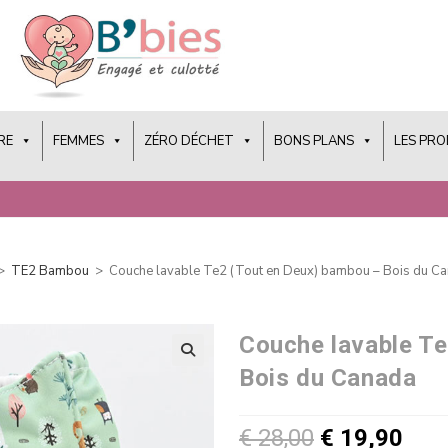
RE
FEMMES
ZÉRO DÉCHET
BONS PLANS
LES PR
>
TE2 Bambou
>
Couche lavable Te2 (Tout en Deux) bambou – Bois du C
Couche lavable Te
Bois du Canada
€
28,00
€
19,90