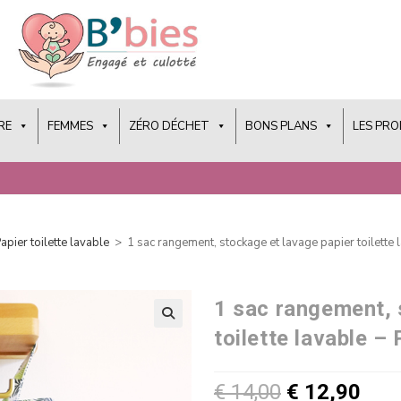
RE
FEMMES
ZÉRO DÉCHET
BONS PLANS
LES PR
apier toilette lavable
>
1 sac rangement, stockage et lavage papier toilette
1 sac rangement, 
toilette lavable 
€
14,00
€
12,90