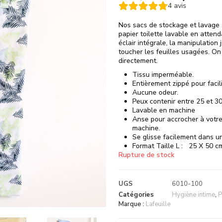
4
avis
Nos sacs de stockage et lavage 
papier toilette lavable en atten
éclair intégrale, la manipulation
toucher les feuilles usagées. On
directement.
Tissu imperméable.
Entièrement zippé pour facil
Aucune odeur.
Peux contenir entre 25 et 30
Lavable en machine
Anse pour accrocher à votre 
machine.
Se glisse facilement dans u
Format Taille L : 25 X 50 c
Rupture de stock
UGS
6010-100
Catégories
Hygiène intime
,
P
Marque :
Lafeuille