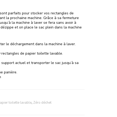
sont parfaits pour stocker vos rectangles de
dant la prochaine machine. Grâce à sa fermeture
 jusqu’à la machine à laver se fera sans avoir à
 dézippe et on place le sac plein dans la machine
iter le déchargement dans la machine à laver.
 rectangles de papier toilette lavable.
support actuel et transporter le sac jusqu’à sa
ne panière.
m
apier toilette lavable
,
Zéro déchet