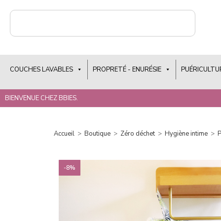
COUCHES LAVABLES
PROPRETÉ - ENURÉSIE
PUÉRICULTU
BIENVENUE CHEZ BBIES.
Accueil
>
Boutique
>
Zéro déchet
>
Hygiène intime
>
P
-8%