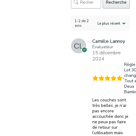
Recherche
1-2 de 2
avis
Camille Lannoy
Évaluateur
15 décembre
2024
Règle
Lot 3
chang
Tout 
Deux
Bamb
Les couches sont
très belles, je n’ai
pas encore
accouchée donc je
ne peux pas faire
de retour sur
l’utilisation mais