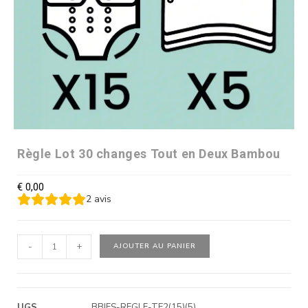
Règle Lot 30 changes Tout en Deux Bambou
€
0,00
2
avis
-
+
AJOUTER AU PANIER
UGS
BBIES-REGLE-TE2(15)(5)