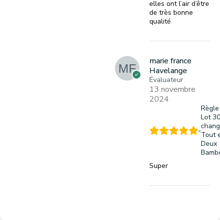
elles ont l’air d’être
de très bonne
qualité
marie france
Havelange
Évaluateur
13 novembre
2024
Règle
Lot 3
chang
Tout 
Deux
Bamb
Super