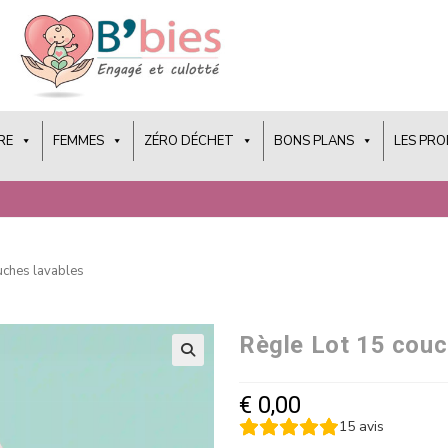
RE
FEMMES
ZÉRO DÉCHET
BONS PLANS
LES PR
uches lavables
Règle Lot 15 couc
€
0,00
15
avis