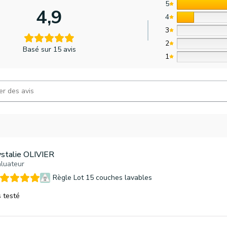
5
4,9
4
3
2
Basé sur 15 avis
1
ystalie OLIVIER
luateur
Règle Lot 15 couches lavables
 testé