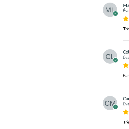
Ma
Éva
Trè
Cé
Éva
Par
Ca
Éva
Trè