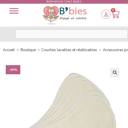
BIENVENUE CHEZ BBIES.
0
Accueil
>
Boutique
>
Couches lavables et réutilisables
>
Accessoires p
-46%