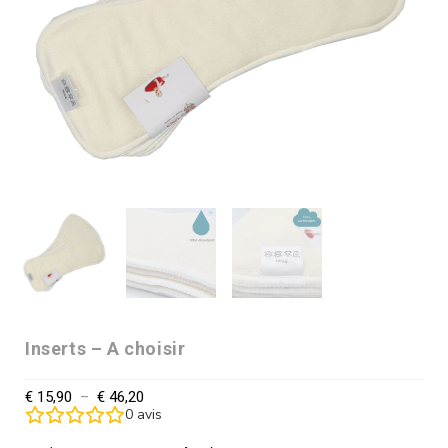
Inserts – A choisir
€
15,90
–
€
46,20
0
avis