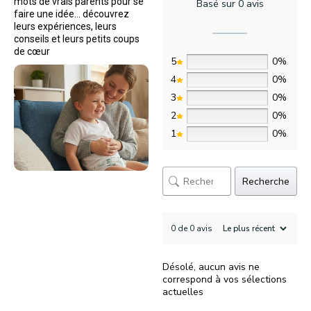
mots de vrais parents pour se
Basé sur 0 avis
faire une idée… découvrez
leurs expériences, leurs
conseils et leurs petits coups
de cœur
5
0%
4
0%
3
0%
2
0%
1
0%
Recherche
0 de 0 avis
Désolé, aucun avis ne
correspond à vos sélections
actuelles