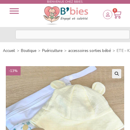
BIENVENUE CHEZ BBIES.
0
Accueil
>
Boutique
>
Puériculture
>
accessoires sorties bébé
>
ETE – Ki
-13%