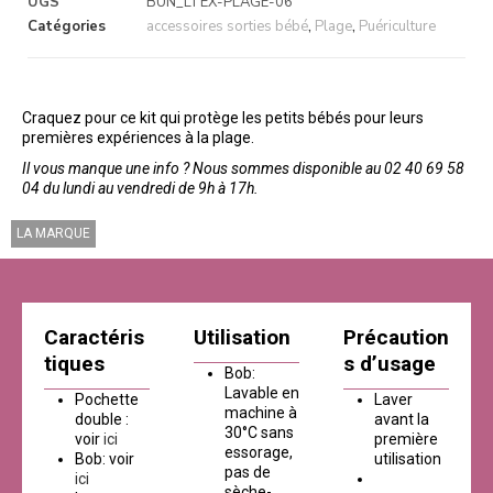
UGS
BUN_LTEX-PLAGE-06
Catégories
accessoires sorties bébé
,
Plage
,
Puériculture
Craquez pour ce kit qui protège les petits bébés pour leurs
premières expériences à la plage.
Il vous manque une info ? Nous sommes disponible au 02 40 69 58
04 du lundi au vendredi de 9h à 17h.
LA MARQUE
Caractéris
Utilisation
Précaution
tiques
s d’usage
Bob:
Lavable en
Pochette
Laver
machine à
double :
avant la
30°C sans
voir
ici
première
essorage,
Bob: voir
utilisation
pas de
ici
sèche-