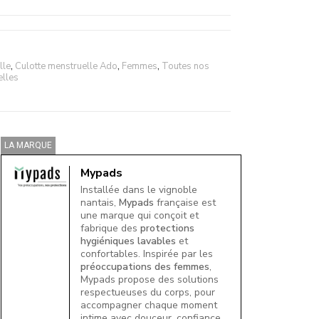
lle
,
Culotte menstruelle Ado
,
Femmes
,
Toutes nos
elles
LA MARQUE
Mypads
Installée dans le vignoble
nantais,
Mypads
française est
une marque qui conçoit et
fabrique des
protections
hygiéniques lavables
et
confortables. Inspirée par les
préoccupations des femmes
,
Mypads propose des solutions
respectueuses du corps, pour
accompagner chaque moment
intime avec douceur, confiance