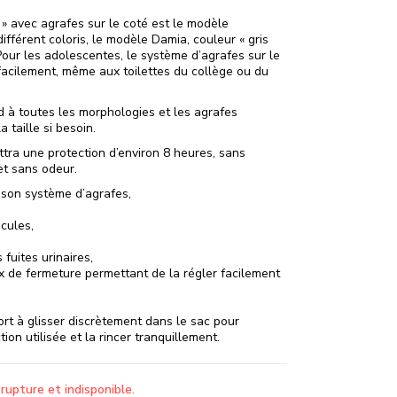
» avec agrafes sur le coté est le modèle
fférent coloris, le modèle Damia, couleur « gris
Pour les adolescentes, le système d’agrafes sur le
facilement, même aux toilettes du collège ou du
 à toutes les morphologies et les agrafes
 taille si besoin.
tra une protection d’environ 8 heures, sans
et sans odeur.
 son système d’agrafes,
icules,
fuites urinaires,
x de fermeture permettant de la régler facilement
rt à glisser discrètement dans le sac pour
ion utilisée et la rincer tranquillement.
rupture et indisponible.