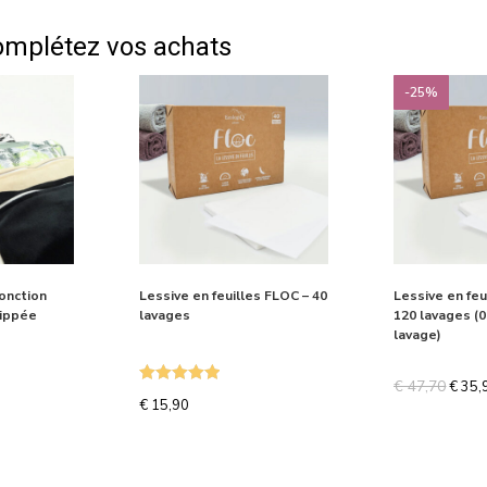
omplétez vos achats
-25%
onction
Lessive en feuilles FLOC – 40
Lessive en feu
zippée
lavages
120 lavages (0
lavage)
€
47,70
€
35,
Note
5.00
€
15,90
sur 5