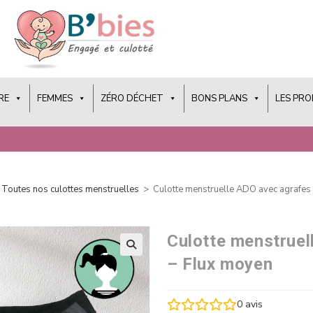
RE
FEMMES
ZÉRO DÉCHET
BONS PLANS
LES PR
Toutes nos culottes menstruelles
>
Culotte menstruelle ADO avec agrafes
Culotte menstruel
– Flux moyen
0
avis