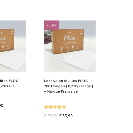
-30%
illes FLOC –
Lessive en feuilles FLOC –
,29cts le
200 lavages ( 0,27€/ lavage )
– Marque Française
90
Note
5.00
€
79,50
€
55,90
sur 5