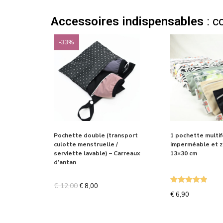
Accessoires indispensables
: c
-33%
Pochette double (transport
1 pochette multif
culotte menstruelle /
imperméable et 
serviette lavable) – Carreaux
13×30 cm
d’antan
€
12,00
€
8,00
Note
4.87
€
6,90
sur 5