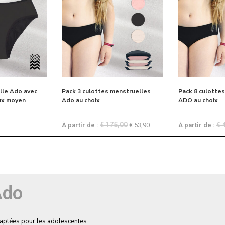
lle Ado avec
Pack 3 culottes menstruelles
Pack 8 culotte
lux moyen
Ado au choix
ADO au choix
€
175,00
€
4
À partir de :
€
53,90
À partir de :
Ado
aptées pour les adolescentes.