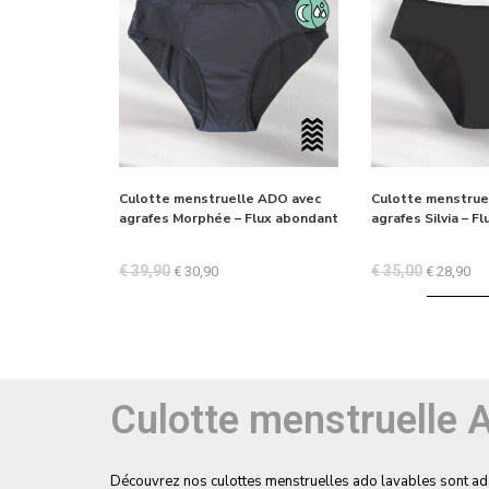
Culotte menstruelle ADO avec
Culotte menstrue
agrafes Morphée – Flux abondant
agrafes Silvia – F
€
39,90
€
35,00
€
30,90
€
28,90
Culotte menstruelle 
Découvrez nos culottes menstruelles ado lavables sont ad