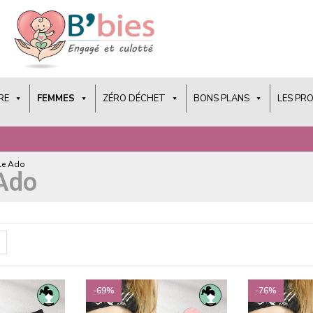
RE
FEMMES
ZÉRO DÉCHET
BONS PLANS
LES PR
lle Ado
 Ado
-69%
-76%