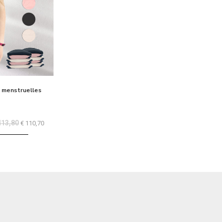
s menstruelles
13,80
€
110,70