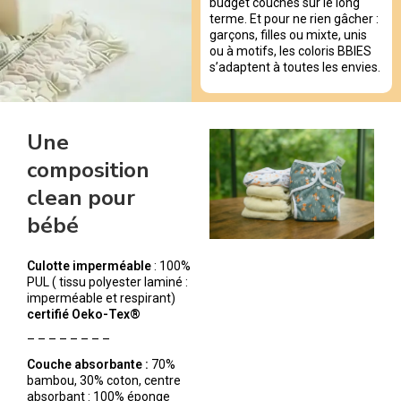
budget couches sur le long
terme. Et pour ne rien gâcher :
garçons, filles ou mixte, unis
ou à motifs, les coloris BBIES
s’adaptent à toutes les envies.
Une
composition
clean pour
bébé
Culotte imperméable
: 100%
PUL ( tissu polyester laminé :
imperméable et respirant)
certifié Oeko-Tex®
– – – – – – – –
Couche absorbante :
70%
bambou, 30% coton, centre
absorbant : 100% éponge