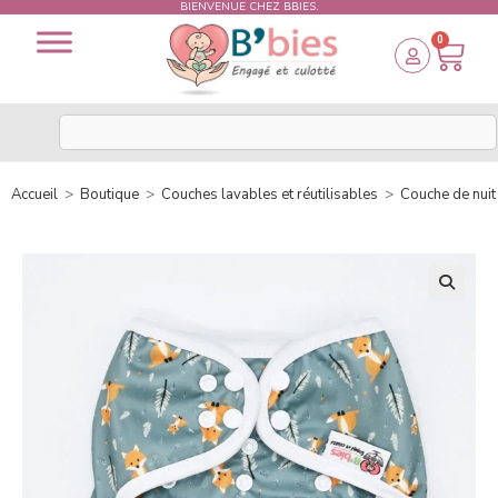
BIENVENUE CHEZ BBIES.
0
Accueil
>
Boutique
>
Couches lavables et réutilisables
>
Couche de nuit