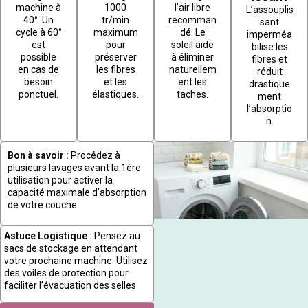
machine à
1000
l’air libre
L’assouplis
40°. Un
tr/min
recomman
sant
cycle à 60°
maximum
dé. Le
imperméa
est
pour
soleil aide
bilise les
possible
préserver
à éliminer
fibres et
en cas de
les fibres
naturellem
réduit
besoin
et les
ent les
drastique
ponctuel.
élastiques.
taches.
ment
l’absorptio
n.
Bon à savoir :
Procédez à
plusieurs lavages avant la 1ère
utilisation pour activer la
capacité maximale d’absorption
de votre couche
Astuce Logistique :
Pensez au
sacs de stockage en attendant
votre prochaine machine. Utilisez
des voiles de protection pour
faciliter l’évacuation des selles