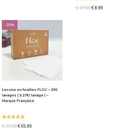
Note
5.00
€
27,00
€
8,99
sur 5
-30%
Lessive en feuilles FLOC – 200
lavages ( 0,27€/ lavage ) –
Marque Française
Note
5.00
€
79,50
€
55,90
sur 5