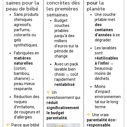
saines pour la
concrètes dès
pour
la
peau de bébé
les premières
planète
semaines
Sans produits
Une couche
chimiques
jetable met
Budget
agressifs,
des
couches
parfums,
centaines
jetables :
colorants ou
d’années
à se
jusqu’à des
gels
dégrader.
milliers
synthétiques.
d’euros sur la
Les lavables
période de
Fabriquées en
sont
change
matières
réutilisables
naturelles
à l’infini
→
Avec un pack
(coton,
beaucoup
lavable bien
bambou,
moins de
choisi → coût
chanvre) →
déchets.
rapidement
peau mieux
rentabilisé
.
Moins
respirante.
d’impact
Un
Réduction des
environnemen
investissement qui
risques
tal sur le long
réduit
d’irritations,
terme
significativement
de rougeurs et
le budget
Une vraie
d’allergies
parentalité
.
parentalité éco-
Parce que bébé
responsable
.