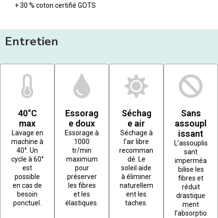
+ 30 % coton certifié GOTS
Entretien
40°C
Essorag
Séchag
Sans
max
e doux
e air
assoupl
issant
Lavage en
Essorage à
Séchage à
machine à
1000
l’air libre
L’assouplis
40°. Un
tr/min
recomman
sant
cycle à 60°
maximum
dé. Le
imperméa
est
pour
soleil aide
bilise les
possible
préserver
à éliminer
fibres et
en cas de
les fibres
naturellem
réduit
besoin
et les
ent les
drastique
ponctuel.
élastiques.
taches.
ment
l’absorptio