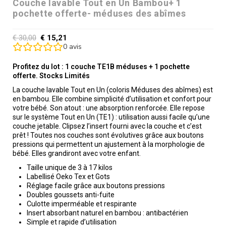
Couche lavable Tout en Un Bambou+ 1
pochette offerte- méduses des abîmes
€
30,00
€
15,21
0
avis
Profitez du lot : 1 couche TE1B méduses + 1 pochette
offerte. Stocks Limités
La couche lavable Tout en Un (coloris Méduses des abîmes) est
en bambou. Elle combine simplicité d’utilisation et confort pour
votre bébé. Son atout : une absorption renforcée. Elle repose
sur le système Tout en Un (TE1) : utilisation aussi facile qu’une
couche jetable. Clipsez l’insert fourni avec la couche et c’est
prêt ! Toutes nos couches sont évolutives grâce aux boutons
pressions qui permettent un ajustement à la morphologie de
bébé. Elles grandiront avec votre enfant.
Taille unique de 3 à 17 kilos
Labellisé Oeko Tex et Gots
Réglage facile grâce aux boutons pressions
Doubles goussets anti-fuite
Culotte imperméable et respirante
Insert absorbant naturel en bambou : antibactérien
Simple et rapide d’utilisation