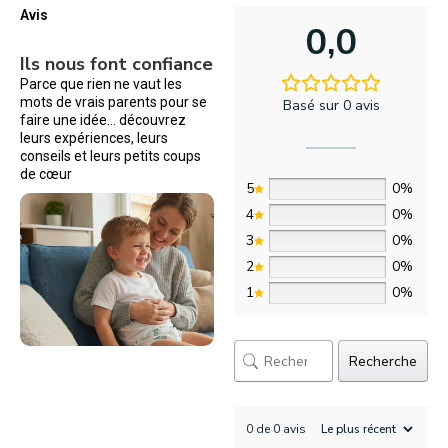
Avis
0,0
Ils nous font confiance
Parce que rien ne vaut les
mots de vrais parents pour se
Basé sur 0 avis
faire une idée… découvrez
leurs expériences, leurs
conseils et leurs petits coups
de cœur
5
0%
4
0%
3
0%
2
0%
1
0%
Recherche
0 de 0 avis