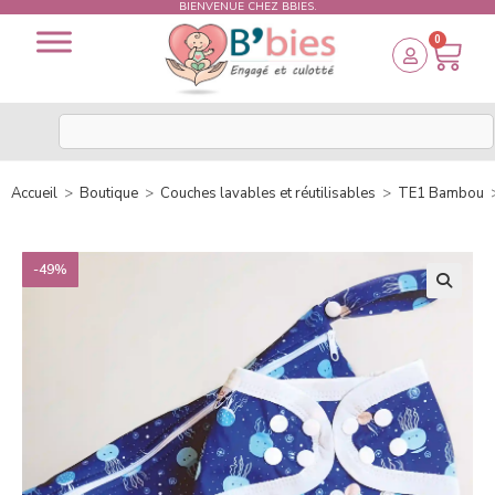
BIENVENUE CHEZ BBIES.
0
Accueil
>
Boutique
>
Couches lavables et réutilisables
>
TE1 Bambou
-49%