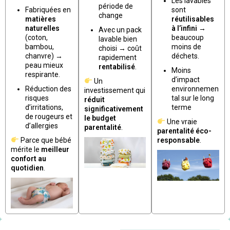
Les lavables
période de
Fabriquées en
sont
change
matières
réutilisables
naturelles
à l’infini
→
Avec un pack
(coton,
beaucoup
lavable bien
bambou,
moins de
choisi → coût
chanvre) →
déchets.
rapidement
peau mieux
rentabilisé
.
Moins
respirante.
d’impact
Un
Réduction des
environnemen
investissement qui
risques
tal sur le long
réduit
d’irritations,
terme
significativement
de rougeurs et
le budget
Une vraie
d’allergies
parentalité
.
parentalité éco-
Parce que bébé
responsable
.
mérite le
meilleur
confort au
quotidien
.