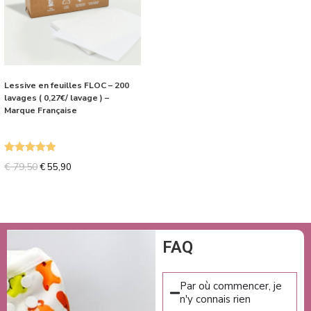
Lessive en feuilles FLOC – 200
lavages ( 0,27€/ lavage ) –
Marque Française
Note
5.00
€
79,50
€
55,90
sur 5
FAQ
Par où commencer, je
n'y connais rien