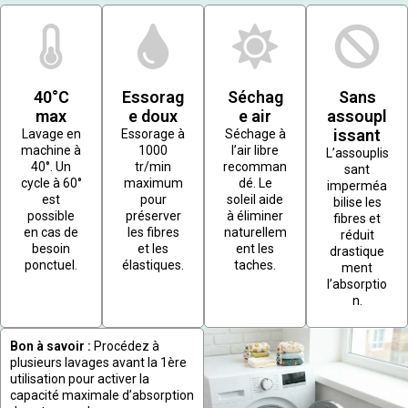
40°C
Essorag
Séchag
Sans
max
e doux
e air
assoupl
issant
Lavage en
Essorage à
Séchage à
machine à
1000
l’air libre
L’assouplis
40°. Un
tr/min
recomman
sant
cycle à 60°
maximum
dé. Le
imperméa
est
pour
soleil aide
bilise les
possible
préserver
à éliminer
fibres et
en cas de
les fibres
naturellem
réduit
besoin
et les
ent les
drastique
ponctuel.
élastiques.
taches.
ment
l’absorptio
n.
Bon à savoir :
Procédez à
plusieurs lavages avant la 1ère
utilisation pour activer la
capacité maximale d’absorption