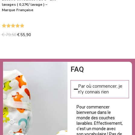
lavages ( 0,27€/ lavage ) –
Marque Française
Note
5.00
€
79,50
€
55,90
sur 5
FAQ
Par où commencer, je
n'y connais rien
Pour commencer
bienvenue dans le
monde des couches
lavables. Effectivement,
c’est un monde avec
son vocabulaire ! Pas de