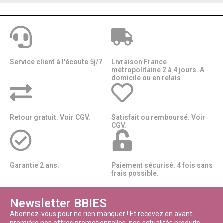
Service client à l'écoute 5j/7
Livraison France
métropolitaine 2 à 4 jours. A
domicile ou en relais​​
Retour gratuit. Voir CGV.
Satisfait ou remboursé. Voir
CGV.
Garantie 2 ans.
Paiement sécurisé. 4 fois sans
frais possible.
Newsletter BBIES
Abonnez-vous pour ne rien manquer ! Et recevez en avant-
première nos offres promotionnelles, nos actualités produits.