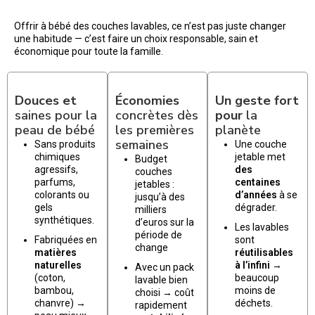
Offrir à bébé des couches lavables, ce n’est pas juste changer
une habitude — c’est faire un choix responsable, sain et
économique pour toute la famille.
Douces et
Économies
Un geste fort
saines pour la
concrètes dès
pour
la
peau de bébé
les premières
planète
semaines
Sans produits
Une couche
chimiques
jetable met
Budget
agressifs,
des
couches
parfums,
centaines
jetables :
colorants ou
d’années
à se
jusqu’à des
gels
dégrader.
milliers
synthétiques.
d’euros sur la
Les lavables
période de
Fabriquées en
sont
change
matières
réutilisables
naturelles
à l’infini
→
Avec un pack
(coton,
beaucoup
lavable bien
bambou,
moins de
choisi → coût
chanvre) →
déchets.
rapidement