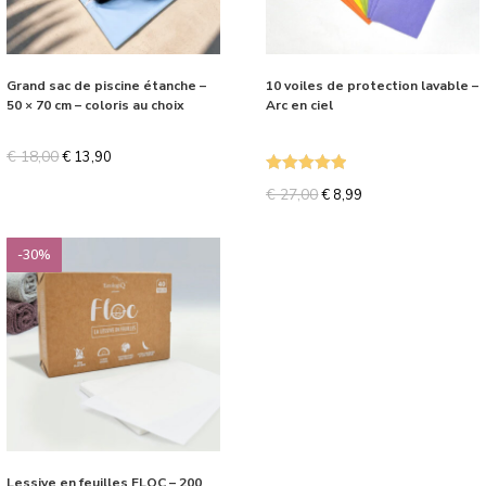
Grand sac de piscine étanche –
10 voiles de protection lavable –
50 × 70 cm – coloris au choix
Arc en ciel
€
18,00
€
13,90
Note
5.00
€
27,00
€
8,99
sur 5
-30%
Lessive en feuilles FLOC – 200