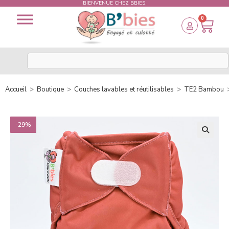
BIENVENUE CHEZ BBIES.
0
Accueil
>
Boutique
>
Couches lavables et réutilisables
>
TE2 Bambou
-29%