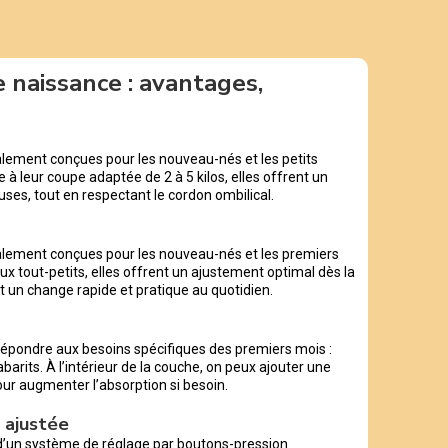
 naissance : avantages,
lement conçues pour les nouveau-nés et les petits
e à leur coupe adaptée de 2 à 5 kilos, elles offrent un
ses, tout en respectant le cordon ombilical.
alement conçues pour les nouveau-nés et les premiers
x tout-petits, elles offrent un ajustement optimal dès la
ent un change rapide et pratique au quotidien.
épondre aux besoins spécifiques des premiers mois :
barits. À l’intérieur de la couche, on peux ajouter une
our augmenter l’absorption si besoin.
 ajustée
d’un système de réglage par boutons-pression