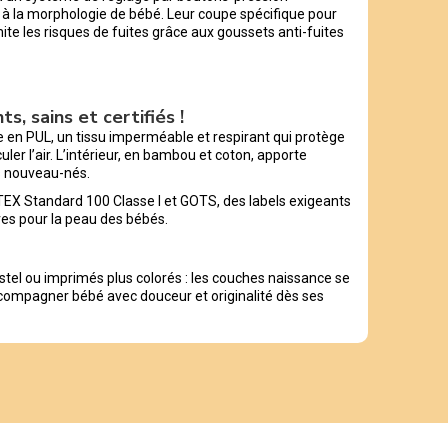
à la morphologie de bébé. Leur coupe spécifique pour
mite les risques de fuites grâce aux goussets anti-fuites
s, sains et certifiés !
e en PUL, un tissu imperméable et respirant qui protège
uler l’air. L’intérieur, en bambou et coton, apporte
s nouveau-nés.
O-TEX Standard 100 Classe I et GOTS, des labels exigeants
es pour la peau des bébés.
stel ou imprimés plus colorés : les couches naissance se
compagner bébé avec douceur et originalité dès ses