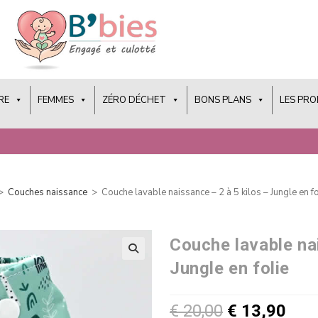
RE
FEMMES
ZÉRO DÉCHET
BONS PLANS
LES PR
>
Couches naissance
>
Couche lavable naissance – 2 à 5 kilos – Jungle en fo
Couche lavable nai
Jungle en folie
€
20,00
€
13,90