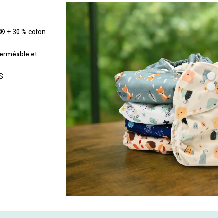
x® + 30 % coton
perméable et
TS