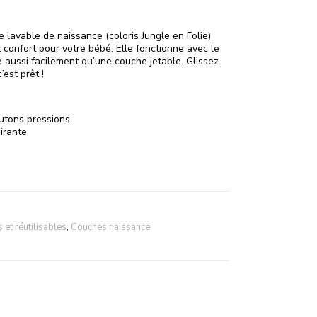
 lavable de naissance (coloris Jungle en Folie)
et confort pour votre bébé. Elle fonctionne avec le
e aussi facilement qu’une couche jetable. Glissez
’est prêt !
utons pressions
irante
et réutilisables
,
Couches naissance