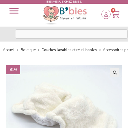
BIENVENUE CHEZ BBIES.
0
Accueil
>
Boutique
>
Couches lavables et réutilisables
>
Accessoires p
-61%