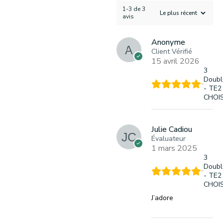
1-3 de 3
avis
Anonyme
Client Vérifié
15 avril 2026
3
Doubl
- TE2
CHOIS
Julie Cadiou
Évaluateur
1 mars 2025
3
Doubl
- TE2
CHOIS
J’adore