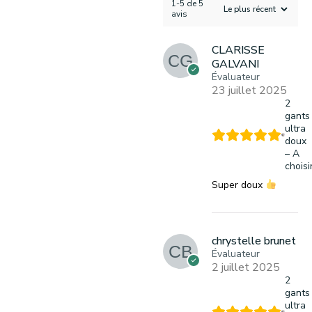
1-5 de 5
avis
CLARISSE
GALVANI
Évaluateur
23 juillet 2025
2
gants
ultra
doux
– A
choisi
Super doux
chrystelle brunet
Évaluateur
2 juillet 2025
2
gants
ultra