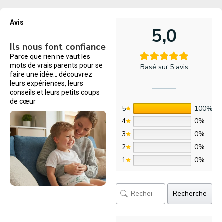
Avis
5,0
Ils nous font confiance
Parce que rien ne vaut les
mots de vrais parents pour se
Basé sur 5 avis
faire une idée… découvrez
leurs expériences, leurs
conseils et leurs petits coups
de cœur
5
100%
4
0%
3
0%
2
0%
1
0%
Recherche