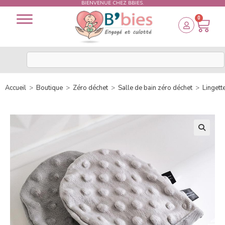
BIENVENUE CHEZ BBIES.
0
Accueil
>
Boutique
>
Zéro déchet
>
Salle de bain zéro déchet
>
Lingett