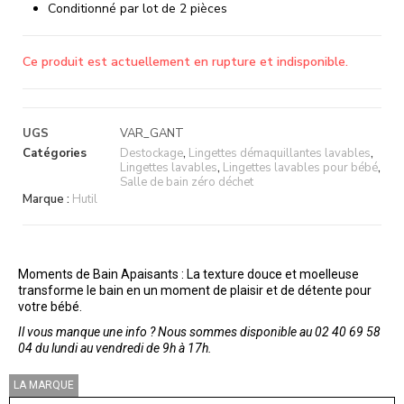
Conditionné par lot de 2 pièces
Ce produit est actuellement en rupture et indisponible.
UGS
VAR_GANT
Catégories
Destockage
,
Lingettes démaquillantes lavables
,
Lingettes lavables
,
Lingettes lavables pour bébé
,
Salle de bain zéro déchet
Marque :
Hutil
Moments de Bain Apaisants : La texture douce et moelleuse
transforme le bain en un moment de plaisir et de détente pour
votre bébé.
Il vous manque une info ? Nous sommes disponible au 02 40 69 58
04 du lundi au vendredi de 9h à 17h.
LA MARQUE