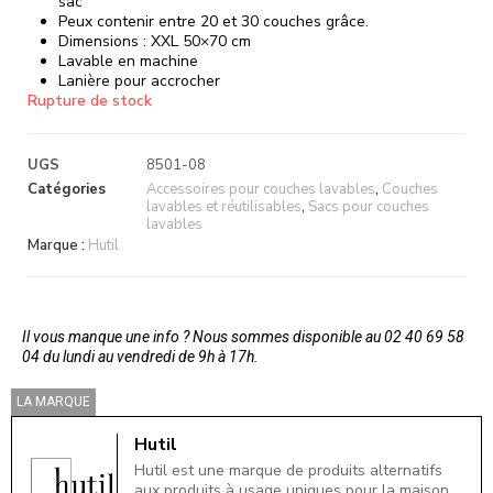
sac
Peux contenir entre 20 et 30 couches grâce.
Dimensions : XXL 50×70 cm
Lavable en machine
Lanière pour accrocher
Rupture de stock
UGS
8501-08
Catégories
Accessoires pour couches lavables
,
Couches
lavables et réutilisables
,
Sacs pour couches
lavables
Marque :
Hutil
Il vous manque une info ? Nous sommes disponible au 02 40 69 58
04 du lundi au vendredi de 9h à 17h.
LA MARQUE
Hutil
Hutil est une marque de produits alternatifs
aux produits à usage uniques pour la maison.