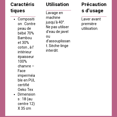
Caractéris
Utilisation
Précaution
tiques
s d’usage
Lavage en
machine
Compositi
Laver avant
jusqu’à 40°.
on : Contre
première
Ne pas utiliser
peau de
utilisation.
d’eau de javel
bébé 70%
ou
Bambou
d’assouplissan
et 30%
t. Sèche-linge
coton , à l’
interdit.
intérieur
épaisseur
100%
chanvre –
Face
imperméa
ble en PUL
certifié
Oeko Tex
Dimension
s : 18 (au
centre 12)
X 35 cm