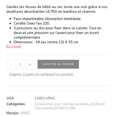
Gardez les fesses de bébé au sec toute une nuit grâce à nos
doublures absorbantes ULTRA en bambou et chanvre.
Face imperméable Absorption immédiate
Certifié OekoTex 100
5 pressions au dos pour fixer dans la culotte Tout en
deux et une pression sur l’avant pour fixer un insert
complémentaire
Dimensions : 18 (au centre 12) X 35 cm
En stock
-
+
AJOUTER AU PANIER
Gagnez 1 point en achetant ce produit.
UGS
12451-VRAC
Catégories
Accessoires pour couches lavables
,
Améliorer
l'absorption
,
BONS PLANS
Marque :
BBIES