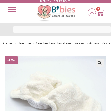
BIENVENUE CHEZ BBIES.
0
Accueil
>
Boutique
>
Couches lavables et réutilisables
>
Accessoires p
-14%