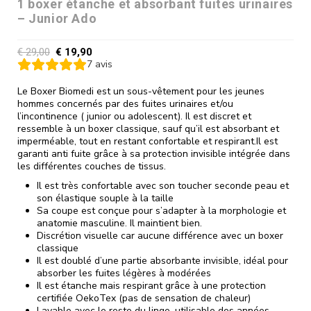
1 boxer étanche et absorbant fuites urinaires
– Junior Ado
€
29,00
€
19,90
7
avis
Le Boxer Biomedi est un sous-vêtement pour les jeunes
hommes concernés par des fuites urinaires et/ou
l’incontinence ( junior ou adolescent). Il est discret et
ressemble à un boxer classique, sauf qu’il est absorbant et
imperméable, tout en restant confortable et respirant.Il est
garanti anti fuite grâce à sa protection invisible intégrée dans
les différentes couches de tissus.
Il est très confortable avec son toucher seconde peau et
son élastique souple à la taille
Sa coupe est conçue pour s’adapter à la morphologie et
anatomie masculine. Il maintient bien.
Discrétion visuelle car aucune différence avec un boxer
classique
Il est doublé d’une partie absorbante invisible, idéal pour
absorber les fuites légères à modérées
Il est étanche mais respirant grâce à une protection
certifiée OekoTex (pas de sensation de chaleur)
Lavable avec le reste du linge, utilisable des années.