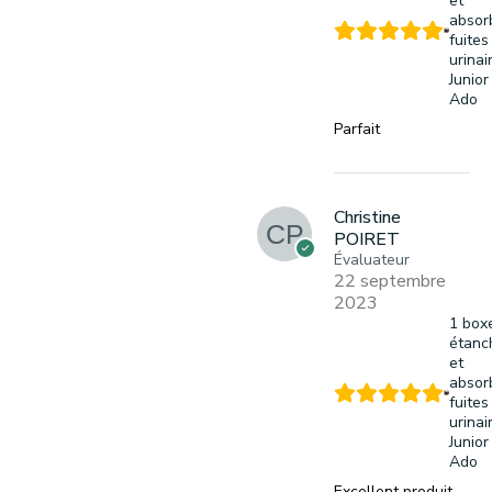
et
absor
fuites
urinai
Junior
Ado
Parfait
Christine
POIRET
Évaluateur
22 septembre
2023
1 box
étanc
et
absor
fuites
urinai
Junior
Ado
Excellent produit