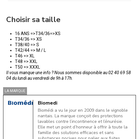
Choisir sa taille
16 ANS =>T34/36=>XS
T34/36 => XS
T38/40 => S
T42/44 => M / L
T46 => XL
T48 => XXL
T50 => XXXL
Il vous manque une info ? Nous sommes disponible au 02 40 69 58
04 du lundi au vendredi de 9h à 17h.
LA MARQUE
Biomedi
Biomédi a vu le jour en 2009 dans le vignoble
nantais. La marque conçoit des protections
lavables contre l’incontinence et l’énurésie.
Elle met un point d’honneur à offrir à toute la
famille des solutions efficaces et sans
substances nocives pour palier aux fuites