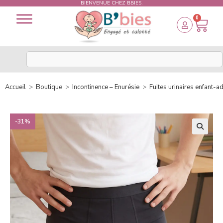
BIENVENUE CHEZ BBIES.
0
Accueil
>
Boutique
>
Incontinence – Enurésie
>
Fuites urinaires enfant-a
-31%