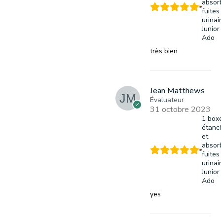
absor
fuites
urinai
Junior
Ado
très bien
Jean Matthews
Évaluateur
31 octobre 2023
1 box
étanc
et
absor
fuites
urinai
Junior
Ado
yes