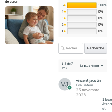
de cœur
5
100%
4
0%
3
0%
2
0%
1
0%
Recherche
1-5 de 7
avis
vincent jacotin
Évaluateur
25 novembre
2023
1 box
étanc
et