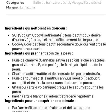
Catégories
Salle de bain zéro déchet
,
Visage
,
Zéro déchet
Marque :
Lamazuna
Ingrédients qui nettoient en douceur :
SCI (Sodium Cocoyl Isethionate) : tensioactif doux dérivé
d’huiles végétales, il élimine délicatement les impuretés.
Coco‑Glucoside : tensioactif secondaire doux qui renforce le
pouvoir moussant.
Ingrédients qui prennent soin de la peau :
Huile de chanvre (Cannabis sativa seed oil) : riche en acides
gras et vitamine E, elle protège le film hydrolipidique de la
peau.
Charbon actif : matifie et désincruste les pores obstrués.
Huile de tournesol (Helianthus annuus seed oil) : adoucit,
assouplit et éclaire la peau, sans obstruer les pores.
Ghassoul (argile volcanique) : régule le sébum et purifie les
pores.
Kaolin (argile blanche) : adoucit et répare l’épiderme.
Ingrédients pour une expérience optimale : :
Parfum mélisse : notes fraîches et délicates, sans