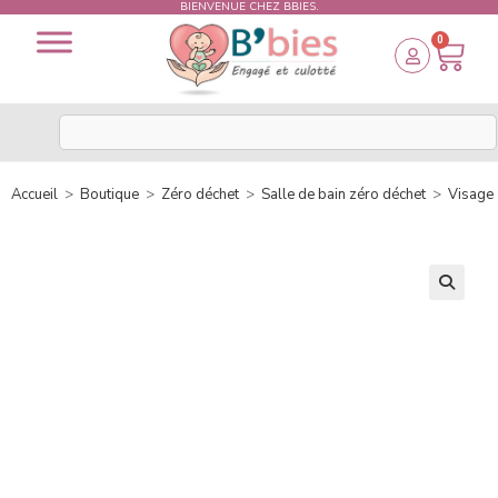
BIENVENUE CHEZ BBIES.
0
Accueil
>
Boutique
>
Zéro déchet
>
Salle de bain zéro déchet
>
Visage