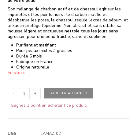
de votre peau
.
Son mélange de
charbon actif et de ghassoul
agit sur les
impuretés et les points noirs : le charbon matifie et
désobstrue les pores, le ghassoul régule l’excès de sébum, et
le kaolin protège l’épiderme. Non abrasif et sans ulfate, sa
mousse légère et onctueuse
nettoie tous les jours sans
agresser
, pour une peau fraîche, saine et sublimée.
Purifiant et matifiant
Pour peaux mixtes à grasses.
Durée 5 mois
Fabriqué en France
Origine naturelle
En stock
-
+
AJOUTER AU PANIER
Gagnez 1 point en achetant ce produit.
UGS
LAMAZ-02