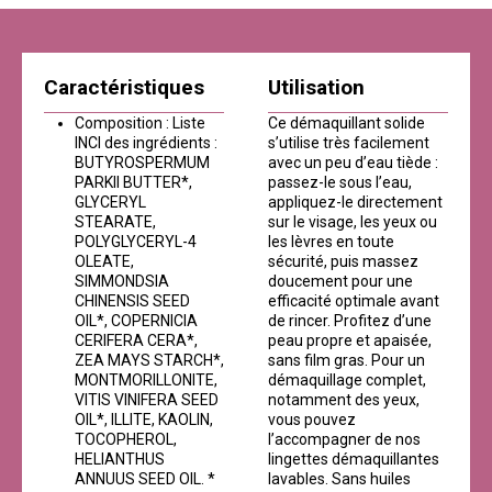
Caractéristiques
Utilisation
Composition : Liste
Ce démaquillant solide
INCI des ingrédients :
s’utilise très facilement
BUTYROSPERMUM
avec un peu d’eau tiède :
PARKII BUTTER*,
passez-le sous l’eau,
GLYCERYL
appliquez-le directement
STEARATE,
sur le visage, les yeux ou
POLYGLYCERYL-4
les lèvres en toute
OLEATE,
sécurité, puis massez
SIMMONDSIA
doucement pour une
CHINENSIS SEED
efficacité optimale avant
OIL*, COPERNICIA
de rincer. Profitez d’une
CERIFERA CERA*,
peau propre et apaisée,
ZEA MAYS STARCH*,
sans film gras. Pour un
MONTMORILLONITE,
démaquillage complet,
VITIS VINIFERA SEED
notamment des yeux,
OIL*, ILLITE, KAOLIN,
vous pouvez
TOCOPHEROL,
l’accompagner de nos
HELIANTHUS
lingettes démaquillantes
ANNUUS SEED OIL. *
lavables. Sans huiles