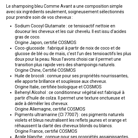
Le shampoing bleu Comme Avant a une composition simple
avec six ingrédients seulement, soigneusement sélectionnés
pour prendre soin de vos cheveux :
Sodium Cocoyl Glutamate : ce tensioactif nettoie en
douceur les cheveux et les cuir chevelu. Il est issu d’acides
gras de coco.
Origine Japon, certifié COSMOS
Coco-glucoside : fabriqué à partir de noix de coco et de
glucose de blé ou de maïs, c’est l’un des tensioactifs les plus
doux pour la peau. Nous l’avons choisi car il permet une
transition plus rapide vers des shampoings naturels.
Origine Chine, Certifié COSMOS
Huile de brocoli : connue pour ses propriétés nourrissantes,
elle apporte brillance et souplesse aux cheveux.
Origine Italie, certifiée biologique et COSMOS
Behenyl Alcohol : ce conditionneur végétal est fabriqué à
partir d’huile de colza. Il permet une texture onctueuse et
aide à démêler les cheveux.
Origine Allemagne, certifié COSMOS
Pigments ultramarine (CI 77007) : ces pigments naturels
violets et bleus neutralisent les reflets jaunes et orange et
réhaussent la clarté des cheveux blonds ou blancs.
Origine France, certifié COSMOS
Argile blanche : connue pour ses propriétés assainissantes,