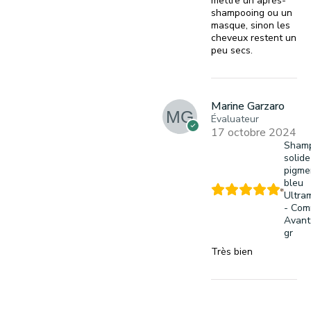
mettre un après-
shampooing ou un
masque, sinon les
cheveux restent un
peu secs.
Marine Garzaro
Évaluateur
17 octobre 2024
Sham
solide
pigme
bleu
Ultra
- Co
Avant
gr
Très bien