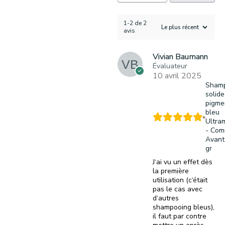
1-2 de 2
avis
Vivian Baumann
Évaluateur
10 avril 2025
Sham
solide
pigme
bleu
Ultra
- Co
Avant
gr
J‘ai vu un effet dès
la première
utilisation (c‘était
pas le cas avec
d‘autres
shampooing bleus),
il faut par contre