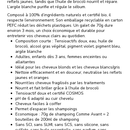
reflets jaunes, tandis que l’huile de brocoli nourrit et répare.
L’argile blanche purifie et régule le sébum.
Composé à 100% d’ingrédients naturels et certifié bio, il
respecte l’environnement. Son emballage recyclable en carton
PEFC réduit les déchets plastiques. Un galet de 70g dure
environ 3 mois, un choix économique et durable pour
entretenir vos cheveux clairs au quotidien.
Composition courte : Tensioactifs doux, eau, huile de
brocoli, alcool gras végétal, pigment violet, pigment bleu,
argile blanche
Adultes, enfants dès 3 ans, femmes enceintes ou
allaitantes
Idéal pour les cheveux blonds et les cheveux blancs/gris
Nettoie efficacement et en douceur, neutralise les reflets
jaunes et oranges
Nourrit les cheveux fragilisés par les traitements
Nourrit et fait briller grâce à l’huile de brocoli
Tensioactif doux et certifié COSMOS
pH de 6 adapté au cuir chevelu
Cheveux faciles à coiffer
Permet d’espacer les shampoings
Economique :
70g de shampoing Comme Avant = 2
bouteilles de 200ml de shampoing
Sans SCI, sans SLMI, sans SCS, sans silicone, sans
sulfate, sans huile essentielle, sans parfum, sans