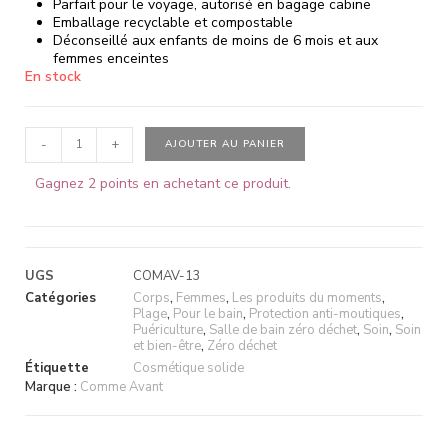
Parfait pour le voyage, autorisé en bagage cabine
Emballage recyclable et compostable
Déconseillé aux enfants de moins de 6 mois et aux
femmes enceintes
En stock
-
+
AJOUTER AU PANIER
Gagnez 2 points en achetant ce produit.
UGS
COMAV-13
Catégories
Corps
,
Femmes
,
Les produits du moments
,
Plage
,
Pour le bain
,
Protection anti-moutiques
,
Puériculture
,
Salle de bain zéro déchet
,
Soin
,
Soin
et bien-être
,
Zéro déchet
Étiquette
Cosmétique solide
Marque :
Comme Avant