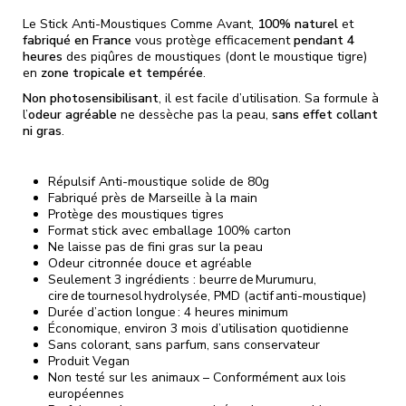
Le Stick Anti-Moustiques Comme Avant,
100% naturel
et
fabriqué en France
vous protège efficacement
pendant 4
heures
des piqûres de moustiques (dont le moustique tigre)
en
zone tropicale et tempérée
.
Non photosensibilisant
, il est facile d’utilisation. Sa formule à
l’
odeur agréable
ne dessèche pas la peau,
sans effet collant
ni gras
.
Répulsif Anti-moustique solide de 80g
Fabriqué près de Marseille à la main
Protège des moustiques tigres
Format stick avec emballage 100% carton
Ne laisse pas de fini gras sur la peau
Odeur citronnée douce et agréable
Seulement 3 ingrédients : beurre de Murumuru,
cire de tournesol hydrolysée, PMD (actif anti-moustique)
Durée d’action longue : 4 heures minimum
Économique, environ 3 mois d’utilisation quotidienne
Sans colorant, sans parfum, sans conservateur
Produit Vegan
Non testé sur les animaux – Conformément aux lois
européennes