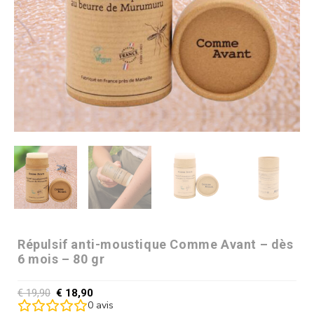
Répulsif anti-moustique Comme Avant – dès
6 mois – 80 gr
€
19,90
€
18,90
0
avis