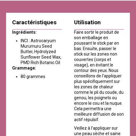
Caractéristiques
Utilisation
Ingrédients:
Faire sortir le produit de
son emballage en
INCI : Astrocaryum
poussant le stick par en
Murumuru Seed
bas. Ensuite, passer le
Butter, Hydrolyzed
stick sur les zones non
Sunflower Seed Wax,
couvertes (corps et
PMD Rich Botanic Oil
visage), en évitant le
Grammage:
contour des yeux. Nous
conseillons de l’appliquer
80 grammes
plus spécifiquement sur
les zones de chaleur
comme le pli du coude, du
genou, les poignets ou
encore le cou et la nuque.
Cela permettra une
meilleure diffusion de son
actif répulsif.
Veillez à l’appliquer sur
une peau sèche et saine