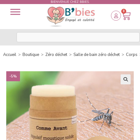
BIENVENUE CHEZ BBIES.
0
Accueil
>
Boutique
>
Zéro déchet
>
Salle de bain zéro déchet
>
Corps
-5%