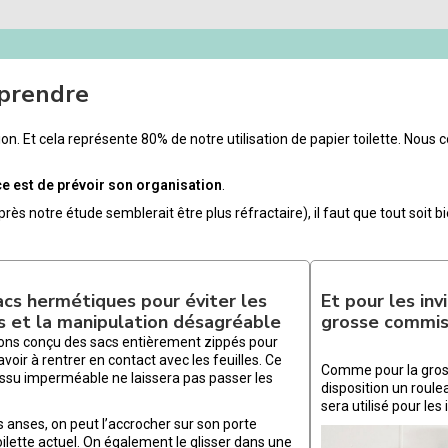
 prendre
on. Et cela représente 80% de notre utilisation de papier toilette. Nous c
e est de prévoir son organisation
.
après notre étude semblerait être plus réfractaire), il faut que tout soit b
acs hermétiques pour éviter les
Et pour les in
s et la manipulation désagréable
grosse commis
ons conçu des sacs entièrement zippés pour
’avoir à rentrer en contact avec les feuilles. Ce
Comme pour la gros
issu imperméable ne laissera pas passer les
disposition un roule
sera utilisé pour les 
 anses, on peut l’accrocher sur son porte
oilette actuel. On également le glisser dans une