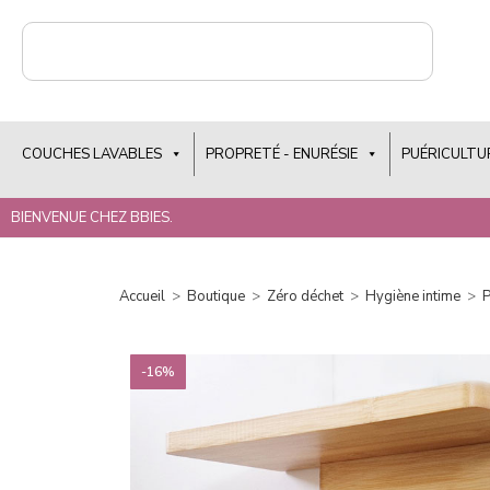
COUCHES LAVABLES
PROPRETÉ - ENURÉSIE
PUÉRICULTU
BIENVENUE CHEZ BBIES.
Accueil
>
Boutique
>
Zéro déchet
>
Hygiène intime
>
P
-16%