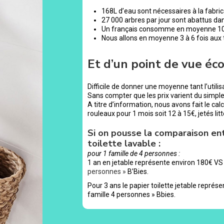
168L d’eau sont nécessaires à la fabrica
27 000 arbres par jour sont abattus dan
Un français consomme en moyenne 100 r
Nous allons en moyenne 3 à 6 fois aux to
Et d’un point de vue éc
Difficile de donner une moyenne tant l’utilisa
Sans compter que les prix varient du simpl
A titre d’information, nous avons fait le ca
rouleaux pour 1 mois soit 12 à 15€, jetés lit
Si on pousse la comparaison ent
toilette lavable :
pour 1 famille de 4 personnes :
1 an en jetable représente environ 180€ VS 
personnes »
B’Bies.
Pour 3 ans le papier toilette jetable représe
famille 4 personnes » Bbies.