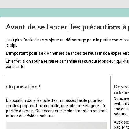
Avant de se lancer, les précautions à
Il est plus facile de se projeter au démarrage pour la petite commissi
le pipi.
L’important pour se donner les chances de réussir son expérienc
En effet, si on souhaite rallier sa famille (et surtout Monsieur, qui d’
contrainte.
Organisation !
Des s
odeur
Nous av
Disposition dans les toilettes : un accès facile pour les
éviter d
feuilles propres. Une corbeille, une pile, une étagère… à
sac en t
portée de main. On déconseille le placement en rouleau
odeurs.
autour du dévidoir habituel.
Avec ses
papier t