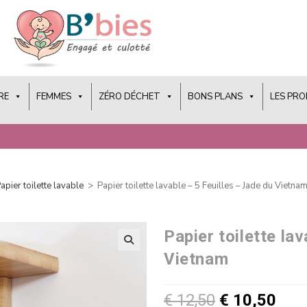
RE
FEMMES
ZÉRO DÉCHET
BONS PLANS
LES PR
apier toilette lavable
>
Papier toilette lavable – 5 Feuilles – Jade du Vietna
Papier toilette la
Vietnam
€
12,50
€
10,50