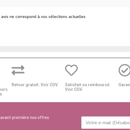
 avis ne correspond à vos sélections actuelles
Retour gratuit. Voir CGV.
Satisfait ou remboursé.
Garant
ours.
Voir CGV.
​​
 avant-première nos offres