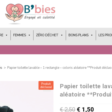
RE
FEMMES
ZÉRO DÉCHET
BONS PLANS
LES PR
és
>
Papier toilette lavable – 1 rectangle – coloris aléatoire **Produit décla
Produit
Papier toilette la
déclassé
aléatoire **Produ
€
2,50
€
1,50