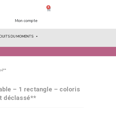
0
Mon compte
ODUITS DU MOMENTS
ssé**
vable – 1 rectangle – coloris
it déclassé**