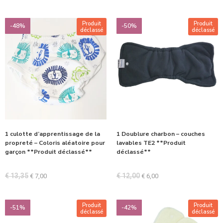
Produit
Produit
-48%
-50%
déclassé
déclassé
1 culotte d’apprentissage de la
1 Doublure charbon – couches
propreté – Coloris aléatoire pour
lavables TE2 **Produit
garçon **Produit déclassé**
déclassé**
€
13,35
€
12,00
€
7,00
€
6,00
Produit
Produit
-51%
-42%
déclassé
déclassé