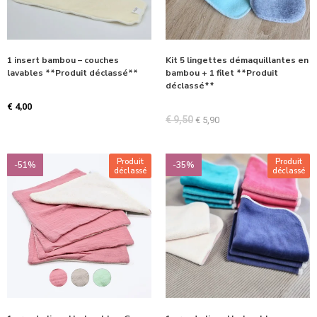
1 insert bambou – couches
Kit 5 lingettes démaquillantes en
lavables **Produit déclassé**
bambou + 1 filet **Produit
déclassé**
€
4,00
€
9,50
€
5,90
Produit
Produit
-51%
-35%
déclassé
déclassé