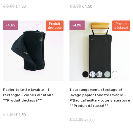
€
8,90
€
2,50
€
4,50
€
1,50
Produit
Produit
-40%
-43%
déclassé
déclassé
Papier toilette lavable – 1
1 sac rangement, stockage et
rectangle – coloris aléatoire
lavage papier toilette lavable –
**Produit déclassé**
P’Bag LaFeuille – coloris aléatoire
**Produit déclassé**
€
2,50
€
1,50
€
14,00
€
8,00