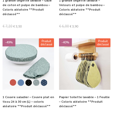
1 grande lingette lavable – Gaze
1 grande lingette lavable –
de coton et pulpe de bambou –
Velours et pulpe de bambou –
Coloris aléatoire **Produit
Coloris aléatoire **Produit
déclassé**
déclassé**
€
7,20
€
6,00
€
3,50
€
3,90
Produit
Produit
-49%
-40%
déclassé
déclassé
1 Couvre saladier – Couvre plat en
Papier toilette lavable – 1 Feuille
tissu 24 à 30 cm (L) – coloris
– Coloris aléatoire **Produit
aléatoire **Produit déclassé**
déclassé**