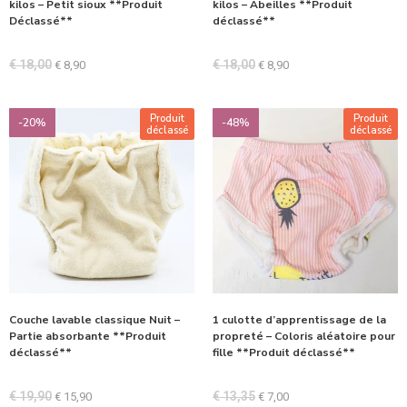
kilos – Petit sioux **Produit
kilos – Abeilles **Produit
Déclassé**
déclassé**
€
18,00
€
18,00
€
8,90
€
8,90
Produit
Produit
-20%
-48%
déclassé
déclassé
Couche lavable classique Nuit –
1 culotte d’apprentissage de la
Partie absorbante **Produit
propreté – Coloris aléatoire pour
déclassé**
fille **Produit déclassé**
€
19,90
€
13,35
€
15,90
€
7,00