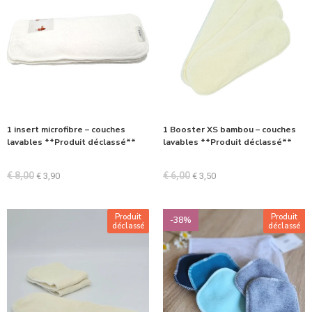
1 insert microfibre – couches
1 Booster XS bambou – couches
lavables **Produit déclassé**
lavables **Produit déclassé**
€
8,00
€
6,00
€
3,90
€
3,50
Produit
Produit
-38%
déclassé
déclassé