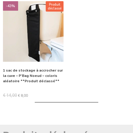
Produit
-43%
déclassé
1 sac de stockage à accrocher sur
la cuve – P’Bag Noeud – coloris
aléatoire **Produit déclassé**
€
14,00
€
8,00