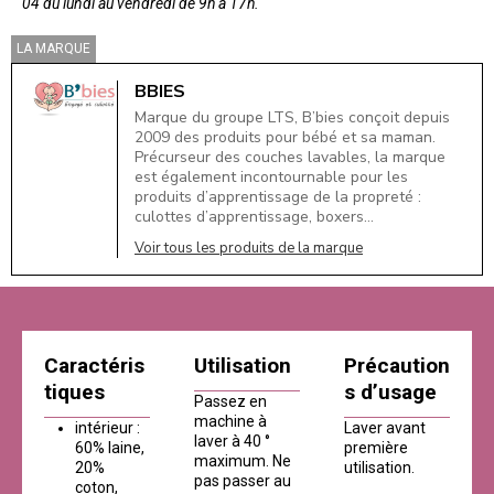
04 du lundi au vendredi de 9h à 17h.
LA MARQUE
BBIES
Marque du groupe LTS, B’bies conçoit depuis
2009 des produits pour bébé et sa maman.
Précurseur des couches lavables, la marque
est également incontournable pour les
produits d’apprentissage de la propreté :
culottes d’apprentissage, boxers…
Voir tous les produits de la marque
Caractéris
Utilisation
Précaution
tiques
s d’usage
Passez en
machine à
intérieur :
Laver avant
laver à 40 °
60% laine,
première
maximum. Ne
20%
utilisation.
pas passer au
coton,