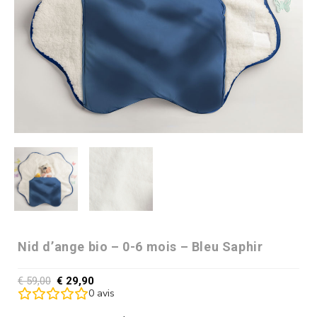
Nid d’ange bio – 0-6 mois – Bleu Saphir
€
59,00
€
29,90
0
avis