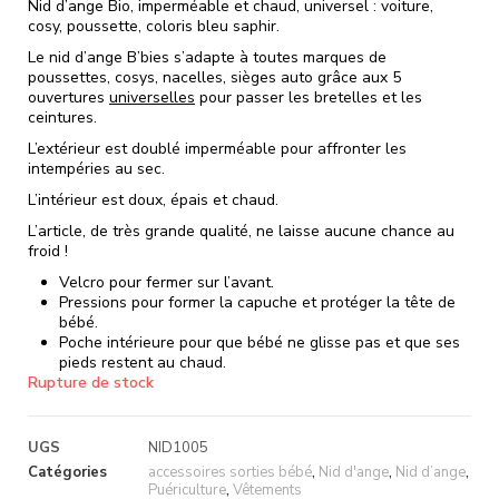
Nid d’ange Bio, imperméable et chaud, universel : voiture,
cosy, poussette, coloris bleu saphir.
Le nid d’ange B’bies s’adapte à toutes marques de
poussettes, cosys, nacelles, sièges auto grâce aux 5
ouvertures
universelles
pour passer les bretelles et les
ceintures.
L’extérieur est doublé imperméable pour affronter les
intempéries au sec.
L’intérieur est doux, épais et chaud.
L’article, de très grande qualité, ne laisse aucune chance au
froid !
Velcro pour fermer sur l’avant.
Pressions pour former la capuche et protéger la tête de
bébé.
Poche intérieure pour que bébé ne glisse pas et que ses
pieds restent au chaud.
Rupture de stock
UGS
NID1005
Catégories
accessoires sorties bébé
,
Nid d'ange
,
Nid d’ange
,
Puériculture
,
Vêtements