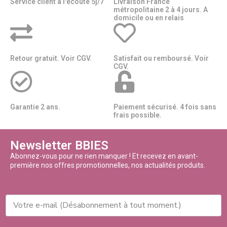
Service client à l'écoute 5j/7
Livraison France
métropolitaine 2 à 4 jours. A
domicile ou en relais​​
Retour gratuit. Voir CGV.
Satisfait ou remboursé. Voir
CGV.
Garantie 2 ans.
Paiement sécurisé. 4 fois sans
frais possible.
Newsletter BBIES
Abonnez-vous pour ne rien manquer ! Et recevez en avant-
première nos offres promotionnelles, nos actualités produits.