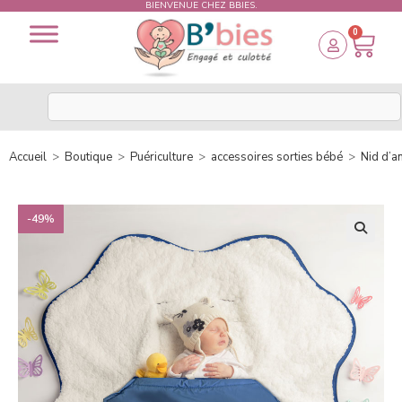
BIENVENUE CHEZ BBIES.
0
Accueil
>
Boutique
>
Puériculture
>
accessoires sorties bébé
>
Nid d’a
-49%