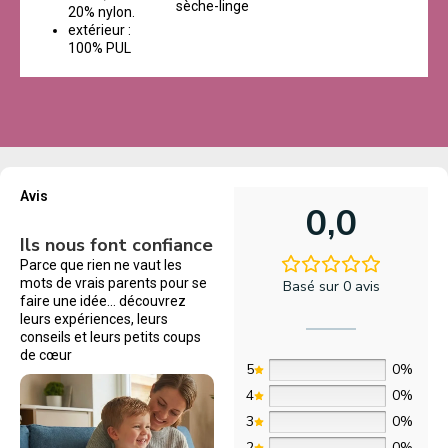
sèche-linge
20% nylon.
extérieur :
100% PUL
Avis
0,0
Ils nous font confiance
Parce que rien ne vaut les
mots de vrais parents pour se
Basé sur 0 avis
faire une idée… découvrez
leurs expériences, leurs
conseils et leurs petits coups
de cœur
5
0%
4
0%
3
0%
2
0%