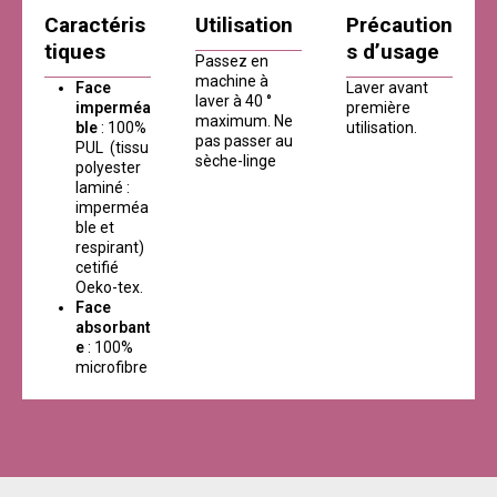
Caractéris
Utilisation
Précaution
tiques
s d’usage
Passez en
machine à
Face
Laver avant
laver à 40 °
imperméa
première
maximum. Ne
ble
: 100%
utilisation.
pas passer au
PUL (tissu
sèche-linge
polyester
laminé :
imperméa
ble et
respirant)
cetifié
Oeko-tex.
Face
absorbant
e
: 100%
microfibre