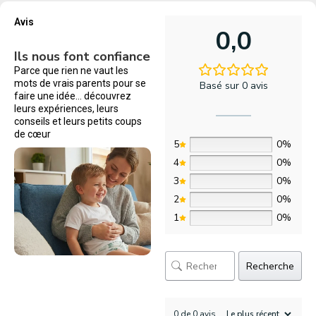
Avis
0,0
Ils nous font confiance
Parce que rien ne vaut les
mots de vrais parents pour se
Basé sur 0 avis
faire une idée… découvrez
leurs expériences, leurs
conseils et leurs petits coups
de cœur
5
0%
4
0%
3
0%
2
0%
1
0%
Recherche
0 de 0 avis