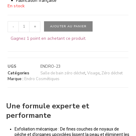
Fabrication française
En stock
-
+
AJOUTER AU PANIER
Gagnez 1 point en achetant ce produit.
UGS
ENDRO-23
Catégories
Salle de bain zéro déchet
,
Visage
,
Zéro déchet
Marque :
Endro Cosmétiques
Une formule experte et
performante
Exfoliation mécanique : De fines couches de noyaux de
pêche et d’organes upcyclées lissent la peau et éliminent les