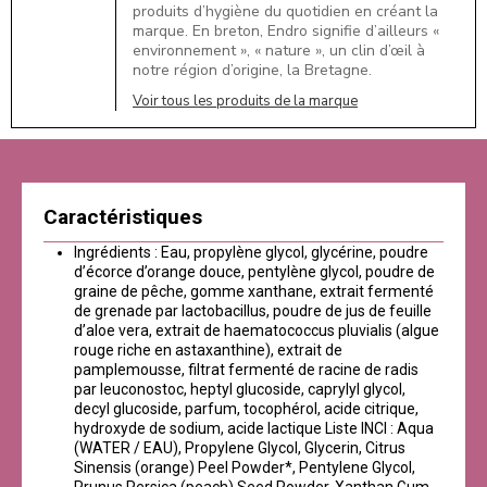
produits d’hygiène du quotidien en créant la
marque. En breton, Endro signifie d’ailleurs «
environnement », « nature », un clin d’œil à
notre région d’origine, la Bretagne.
Voir tous les produits de la marque
Caractéristiques
Ingrédients : Eau, propylène glycol, glycérine, poudre
d’écorce d’orange douce, pentylène glycol, poudre de
graine de pêche, gomme xanthane, extrait fermenté
de grenade par lactobacillus, poudre de jus de feuille
d’aloe vera, extrait de haematococcus pluvialis (algue
rouge riche en astaxanthine), extrait de
pamplemousse, filtrat fermenté de racine de radis
par leuconostoc, heptyl glucoside, caprylyl glycol,
decyl glucoside, parfum, tocophérol, acide citrique,
hydroxyde de sodium, acide lactique Liste INCI : Aqua
(WATER / EAU), Propylene Glycol, Glycerin, Citrus
Sinensis (orange) Peel Powder*, Pentylene Glycol,
Prunus Persica (peach) Seed Powder, Xanthan Gum,