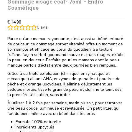
Gommage visage écat- 75ml – Endro
Cosmétique
€
14,90
0
avis
Parce qu’une maman rayonnante, c’est aussi un bébé entouré
de douceur, ce gommage sorbet vitaminé offre un moment de
soin simple et efficace au cœur du quotidien. Sa texture
fraîche, façon sorbet gourmand mauve et fruits rouges, exfolie
la peau en douceur. Parfaite pour les mamans dont la peau
manque parfois d’éclat entre deux journées bien remplies.
Grâce à sa triple exfoliation (chimique, enzymatique et
mécanique) alliant AHA, enzymes de grenade et poudres de
pêche et d’orange upcyclées, il élimine délicatement les
cellules mortes, lisse le grain de peau et illumine le teint dès
la première utilisation, sans irriter.
À utiliser 1 à 2 fois par semaine, matin ou soir, pour retrouver
une peau douce, lumineuse et revitalisée. Un petit rituel qui
fait du bien, même avec un bébé dans les bras.
Formule 100% naturelle
Ingrédients upcyclés