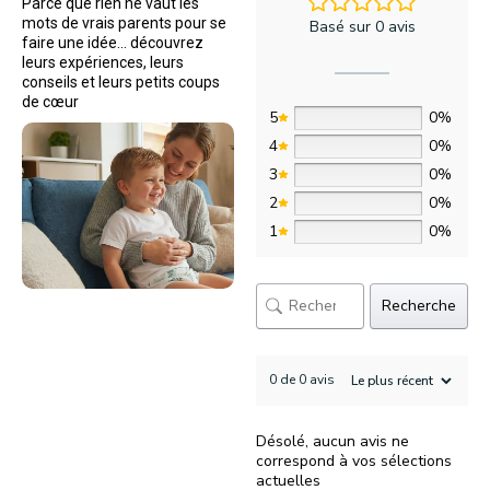
Parce que rien ne vaut les
mots de vrais parents pour se
Basé sur 0 avis
faire une idée… découvrez
leurs expériences, leurs
conseils et leurs petits coups
de cœur
5
0%
4
0%
3
0%
2
0%
1
0%
Recherche
0 de 0 avis
Désolé, aucun avis ne
correspond à vos sélections
actuelles