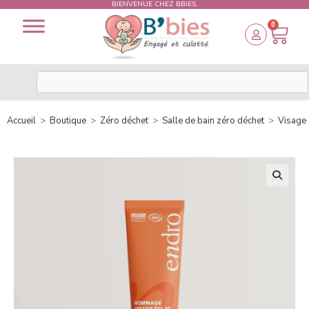
BIENVENUE CHEZ BBIES.
0
Accueil
>
Boutique
>
Zéro déchet
>
Salle de bain zéro déchet
>
Visage