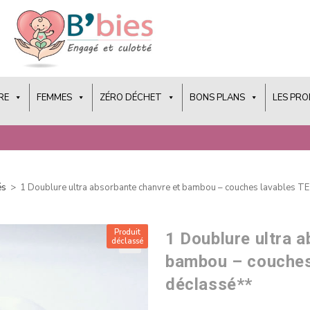
RE
FEMMES
ZÉRO DÉCHET
BONS PLANS
LES PR
és
>
1 Doublure ultra absorbante chanvre et bambou – couches lavables TE
Produit
1 Doublure ultra 
déclassé
bambou – couches
déclassé**