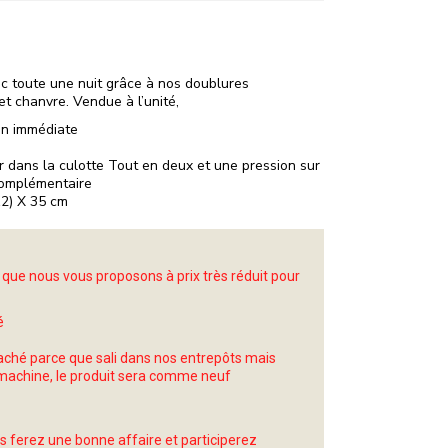
c toute une nuit grâce à nos doublures
 chanvre. Vendue à l’unité,
on immédiate
r dans la culotte Tout en deux et une pression sur
 complémentaire
12) X 35 cm
que nous vous proposons à prix très réduit pour
é
taché parce que sali dans nos entrepôts mais
 machine, le produit sera comme neuf
us ferez une bonne affaire et participerez