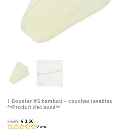
1 Booster XS bambou – couches lavables
**Produit déclassé**
€
6,00
€
3,50
0
avis