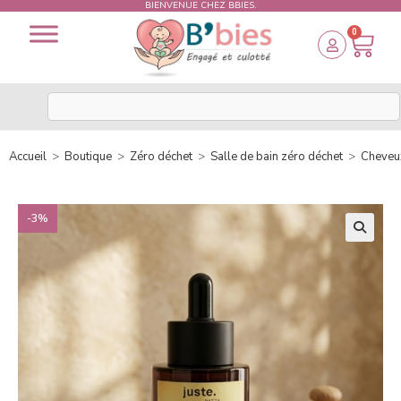
BIENVENUE CHEZ BBIES.
0
Accueil
>
Boutique
>
Zéro déchet
>
Salle de bain zéro déchet
>
Cheveu
-3%