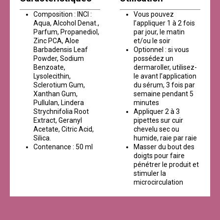
Composition : INCI :
Vous pouvez
Aqua, Alcohol Denat.,
l’appliquer 1 à 2 fois
Parfum, Propanediol,
par jour, le matin
Zinc PCA, Aloe
et/ou le soir
Barbadensis Leaf
Optionnel : si vous
Powder, Sodium
possédez un
Benzoate,
dermaroller, utilisez-
Lysolecithin,
le avant l’application
Sclerotium Gum,
du sérum, 3 fois par
Xanthan Gum,
semaine pendant 5
Pullulan, Lindera
minutes
Strychnifolia Root
Appliquer 2 à 3
Extract, Geranyl
pipettes sur cuir
Acetate, Citric Acid,
chevelu sec ou
Silica.
humide, raie par raie
Contenance : 50 ml
Masser du bout des
doigts pour faire
pénétrer le produit et
stimuler la
microcirculation