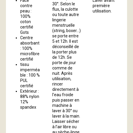
Face
Laver avant
30°. Selon le
contre
première
flux, la culotte
peau :
utilisation.
ou toute autre
100%
lingerie
coton
menstruelle
certifié
(string, boxer…)
Gots
se porte entre
Centre
5 et 12h. Il est
absorbant
déconseillé de
: 100%
la porter plus
microfibre
de 12h. Se
certifié
porte de jour
tissu
comme de
imperméa
nuit. Après
ble : 100 %
utilisation,
PUL
rincer
certifié
directement à
Extérieur :
l’eau froide
88% nylon
puis passer en
12%
machine à
spandex
laver à 30° ou
laver à la main.
Laisser sécher
à l’air libre ou
au sèche-linge