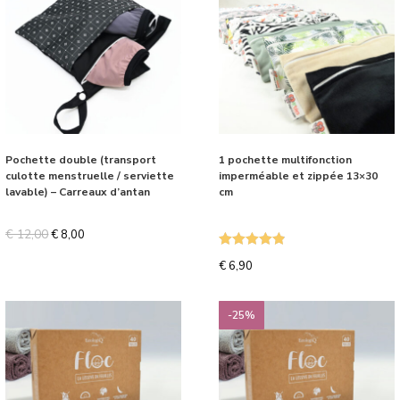
Pochette double (transport
1 pochette multifonction
culotte menstruelle / serviette
imperméable et zippée 13×30
lavable) – Carreaux d’antan
cm
€
12,00
€
8,00
Note
4.87
€
6,90
sur 5
-25%