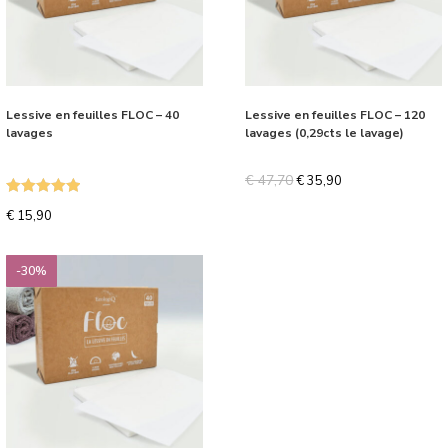
Lessive en feuilles FLOC – 40
Lessive en feuilles FLOC – 120
lavages
lavages (0,29cts le lavage)
€
47,70
€
35,90
Note
5.00
€
15,90
sur 5
-30%