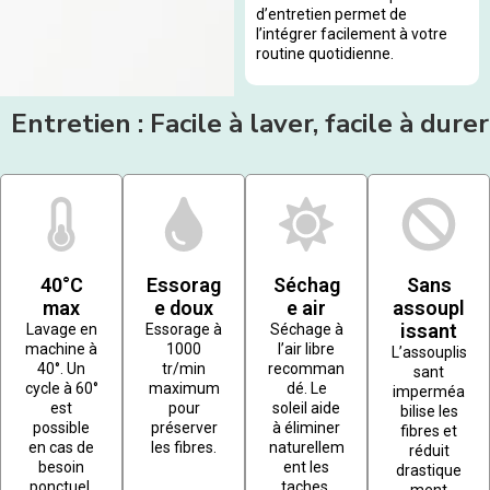
d’entretien permet de
l’intégrer facilement à votre
routine quotidienne.
Entretien : Facile à laver, facile à durer
40°C
Essorag
Séchag
Sans
max
e doux
e air
assoupl
issant
Lavage en
Essorage à
Séchage à
machine à
1000
l’air libre
L’assouplis
40°. Un
tr/min
recomman
sant
cycle à 60°
maximum
dé. Le
imperméa
est
pour
soleil aide
bilise les
possible
préserver
à éliminer
fibres et
en cas de
les fibres.
naturellem
réduit
besoin
ent les
drastique
ponctuel.
taches.
ment