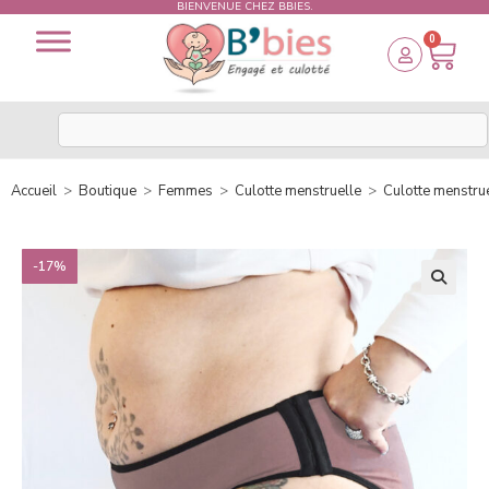
BIENVENUE CHEZ BBIES.
0
Accueil
>
Boutique
>
Femmes
>
Culotte menstruelle
>
Culotte menstrue
-17%