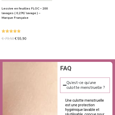
Lessive en feuilles FLOC – 200
lavages ( 0,27€/ lavage ) –
Marque Française
Note
5.00
€
79,50
€
55,90
sur 5
FAQ
Qu’est-ce qu’une
culotte menstruelle ?
Une culotte menstruelle
est une protection
hygiénique lavable et
réutilisable, conçue pour