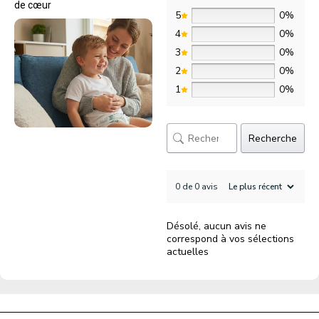
de cœur
5
0%
4
0%
3
0%
2
0%
1
0%
Recherche
0 de 0 avis
Désolé, aucun avis ne
correspond à vos sélections
actuelles