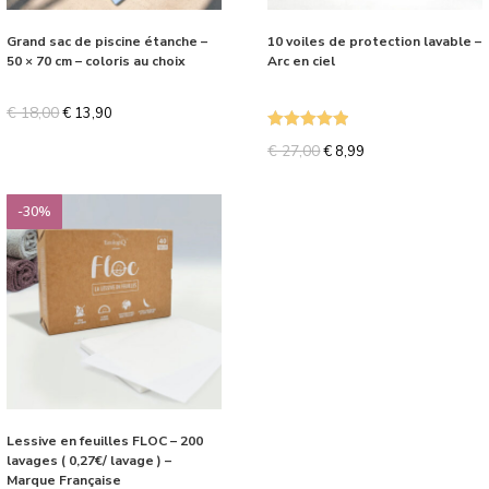
Grand sac de piscine étanche –
10 voiles de protection lavable –
50 × 70 cm – coloris au choix
Arc en ciel
€
18,00
€
13,90
Note
5.00
€
27,00
€
8,99
sur 5
-30%
Lessive en feuilles FLOC – 200
lavages ( 0,27€/ lavage ) –
Marque Française