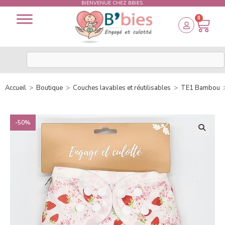
BIENVENUE CHEZ BBIES.
0
Accueil
>
Boutique
>
Couches lavables et réutilisables
>
TE1 Bambou
-50%