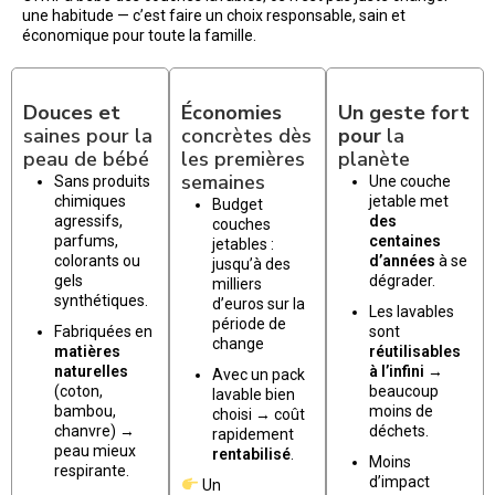
une habitude — c’est faire un choix responsable, sain et
économique pour toute la famille.
Douces et
Économies
Un geste fort
saines pour la
concrètes dès
pour
la
peau de bébé
les premières
planète
semaines
Sans produits
Une couche
chimiques
jetable met
Budget
agressifs,
des
couches
parfums,
centaines
jetables :
colorants ou
d’années
à se
jusqu’à des
gels
dégrader.
milliers
synthétiques.
d’euros sur la
Les lavables
période de
Fabriquées en
sont
change
matières
réutilisables
naturelles
à l’infini
→
Avec un pack
(coton,
beaucoup
lavable bien
bambou,
moins de
choisi → coût
chanvre) →
déchets.
rapidement
peau mieux
rentabilisé
.
Moins
respirante.
d’impact
Un