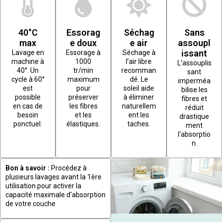
40°C
Essorag
Séchag
Sans
max
e doux
e air
assoupl
issant
Lavage en
Essorage à
Séchage à
machine à
1000
l’air libre
L’assouplis
40°. Un
tr/min
recomman
sant
cycle à 60°
maximum
dé. Le
imperméa
est
pour
soleil aide
bilise les
possible
préserver
à éliminer
fibres et
en cas de
les fibres
naturellem
réduit
besoin
et les
ent les
drastique
ponctuel.
élastiques.
taches.
ment
l’absorptio
n.
Bon à savoir :
Procédez à
plusieurs lavages avant la 1ère
utilisation pour activer la
capacité maximale d’absorption
de votre couche