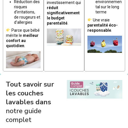
Réduction des
environnemen
investissement qui
risques
tal sur le long
réduit
d’irritations,
terme
significativement
de rougeurs et
le budget
Une vraie
d’allergies
parentalité
.
parentalité éco-
Parce que bébé
responsable
.
mérite le
meilleur
confort au
quotidien
.
Tout savoir sur
les couches
lavables dans
notre guide
complet